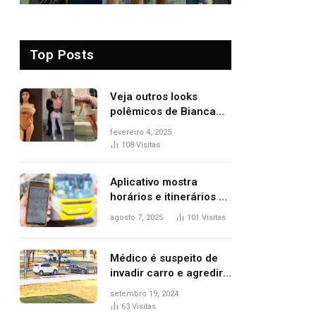
Top Posts
Veja outros looks
polêmicos de Bianca
Censori, esposa de
fevereiro 4, 2025
Kanye West que
108
Visitas
apareceu nua no
Grammy 2025
Aplicativo mostra
horários e itinerários de
ônibus a usuários do
agosto 7, 2025
101
Visitas
transporte público de
Palmas; confira
Médico é suspeito de
invadir carro e agredir
delegado aposentado
setembro 19, 2024
durante confusão no
63
Visitas