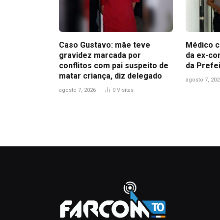
Caso Gustavo: mãe teve
Médico c
gravidez marcada por
da ex-co
conflitos com pai suspeito de
da Prefe
matar criança, diz delegado
agosto 7, 202
agosto 7, 2026
0
Visitas