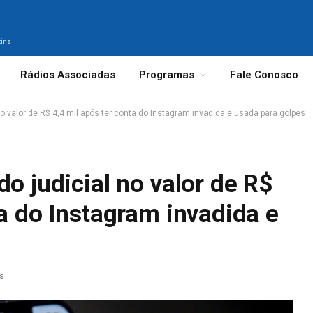
tins
Rádios Associadas
Programas
Fale Conosco
no valor de R$ 4,4 mil após ter conta do Instagram invadida e usada para golpes
do judicial no valor de R$
ta do Instagram invadida e
as