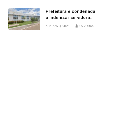
trânsito
Prefeitura é condenada
a indenizar servidora
temporária demitida
outubro 3, 2025
55
Visitas
após nascimento da
filha