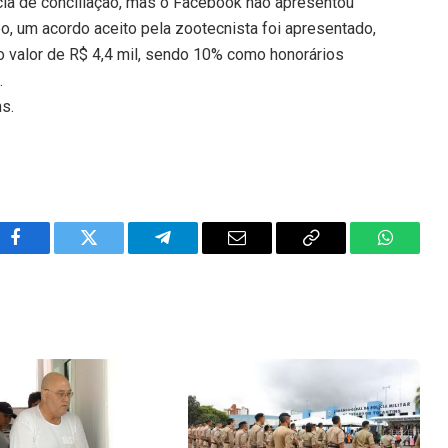
cia de conciliação, mas o Facebook não apresentou
, um acordo aceito pela zootecnista foi apresentado,
 valor de R$ 4,4 mil, sendo 10% como honorários
.
ns.
Facebook
Twitter
Telegram
Email
Copy
WhatsA
Link