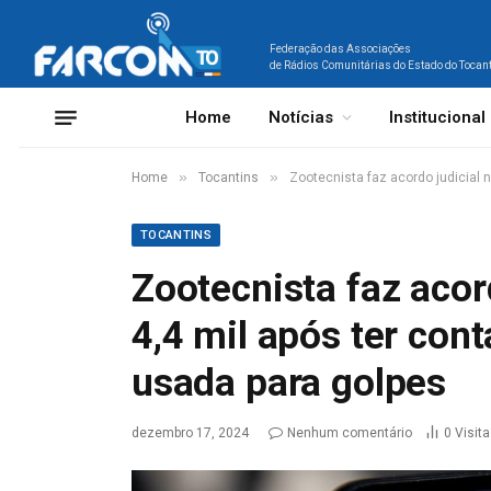
Federação das Associações
de Rádios Comunitárias do Estado do Tocan
Home
Notícias
Institucional
»
»
Home
Tocantins
Zootecnista faz acordo judicial 
TOCANTINS
Zootecnista faz acor
4,4 mil após ter con
usada para golpes
dezembro 17, 2024
Nenhum comentário
0
Visit