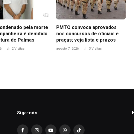
ondenado pela morte
PMTO convoca aprovados
mpanheira é demitido
nos concursos de oficiais e
itura de Palmas
praças; veja lista e prazos
6
2
Visitas
agosto 7, 2026
3
Visitas
Siga-nós
Facebook
Instagram
YouTube
WhatsApp
TikTok