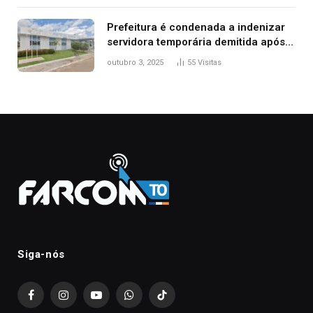
Prefeitura é condenada a indenizar
servidora temporária demitida após
nascimento da filha
outubro 3, 2025
55
Visitas
Siga-nós
Facebook
Instagram
YouTube
WhatsApp
TikTok