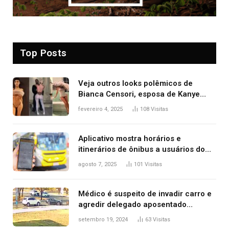
Top Posts
Veja outros looks polêmicos de
Bianca Censori, esposa de Kanye
West que apareceu nua no Grammy
fevereiro 4, 2025
108
Visitas
2025
Aplicativo mostra horários e
itinerários de ônibus a usuários do
transporte público de Palmas; confira
agosto 7, 2025
101
Visitas
Médico é suspeito de invadir carro e
agredir delegado aposentado
durante confusão no trânsito
setembro 19, 2024
63
Visitas