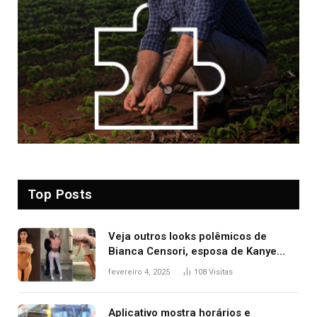
Top Posts
Veja outros looks polêmicos de
Bianca Censori, esposa de Kanye
West que apareceu nua no Grammy
fevereiro 4, 2025
108
Visitas
2025
Aplicativo mostra horários e