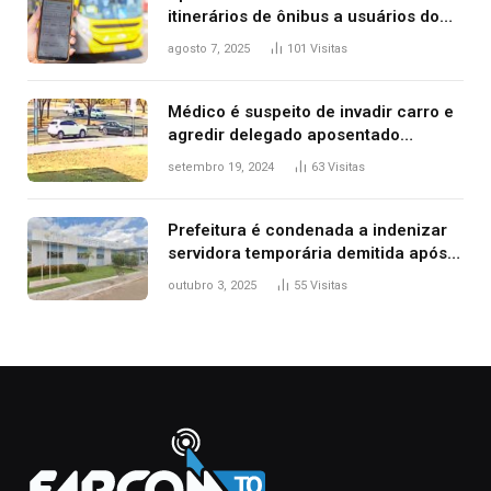
itinerários de ônibus a usuários do
transporte público de Palmas; confira
agosto 7, 2025
101
Visitas
Médico é suspeito de invadir carro e
agredir delegado aposentado
durante confusão no trânsito
setembro 19, 2024
63
Visitas
Prefeitura é condenada a indenizar
servidora temporária demitida após
nascimento da filha
outubro 3, 2025
55
Visitas