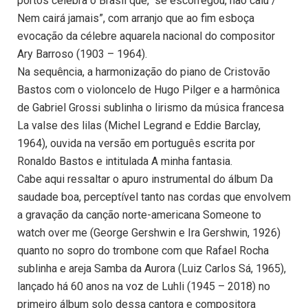
portos celebra o Brasil que, “se escorregou, não caiu /
Nem cairá jamais”, com arranjo que ao fim esboça
evocação da célebre aquarela nacional do compositor
Ary Barroso (1903 – 1964).
Na sequência, a harmonização do piano de Cristovão
Bastos com o violoncelo de Hugo Pilger e a harmônica
de Gabriel Grossi sublinha o lirismo da música francesa
La valse des lilas (Michel Legrand e Eddie Barclay,
1964), ouvida na versão em português escrita por
Ronaldo Bastos e intitulada A minha fantasia.
Cabe aqui ressaltar o apuro instrumental do álbum Da
saudade boa, perceptível tanto nas cordas que envolvem
a gravação da canção norte-americana Someone to
watch over me (George Gershwin e Ira Gershwin, 1926)
quanto no sopro do trombone com que Rafael Rocha
sublinha e areja Samba da Aurora (Luiz Carlos Sá, 1965),
lançado há 60 anos na voz de Luhli (1945 – 2018) no
primeiro álbum solo dessa cantora e compositora