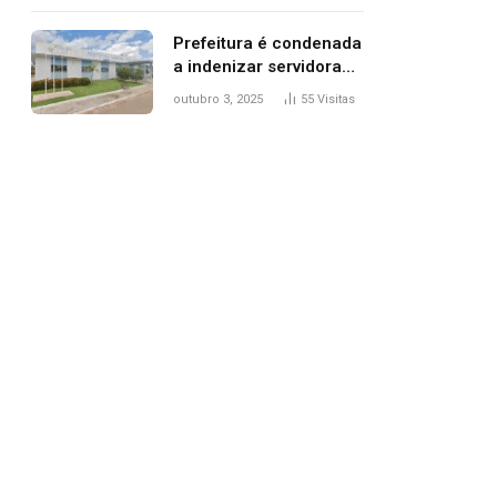
trânsito
Prefeitura é condenada
a indenizar servidora
temporária demitida
outubro 3, 2025
55
Visitas
após nascimento da
filha