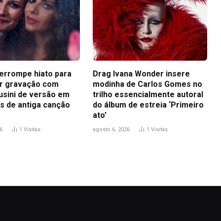
terrompe hiato para
Drag Ivana Wonder insere
r gravação com
modinha de Carlos Gomes no
usini de versão em
trilho essencialmente autoral
s de antiga canção
do álbum de estreia ‘Primeiro
ato’
6
1
Visitas
agosto 6, 2026
1
Visitas