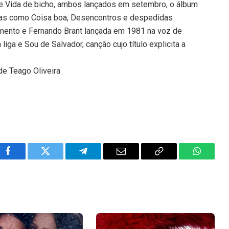
e Vida de bicho, ambos lançados em setembro, o álbum
as como Coisa boa, Desencontros e despedidas
imento e Fernando Brant lançada em 1981 na voz de
iga e Sou de Salvador, canção cujo título explicita a
de Teago Oliveira
Facebook
Twitter
Telegram
Email
Copy
WhatsA
Link