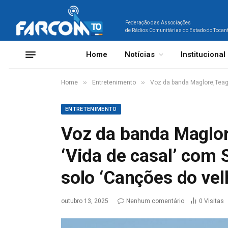
Federação das Associações
de Rádios Comunitárias do Estado do Tocan
Home
Notícias
Institucional
»
»
Home
Entretenimento
Voz da banda Maglore,Teago
ENTRETENIMENTO
Voz da banda Maglore
‘Vida de casal’ com 
solo ‘Canções do ve
outubro 13, 2025
Nenhum comentário
0
Visitas