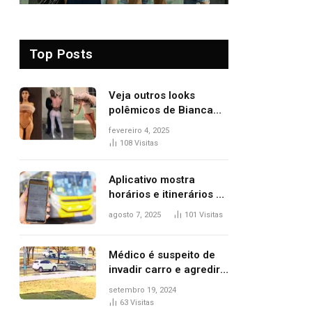
Top Posts
Veja outros looks
polêmicos de Bianca
Censori, esposa de
fevereiro 4, 2025
Kanye West que
108
Visitas
apareceu nua no
Grammy 2025
Aplicativo mostra
horários e itinerários de
ônibus a usuários do
agosto 7, 2025
101
Visitas
transporte público de
Palmas; confira
Médico é suspeito de
invadir carro e agredir
delegado aposentado
setembro 19, 2024
durante confusão no
63
Visitas