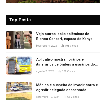
Top Posts
Veja outros looks polêmicos de
Bianca Censori, esposa de Kanye
West que apareceu nua no Grammy
fevereiro 4, 2025
108
Visitas
2025
Aplicativo mostra horários e
itinerários de ônibus a usuários do
transporte público de Palmas; confira
agosto 7, 2025
101
Visitas
Médico é suspeito de invadir carro e
agredir delegado aposentado
durante confusão no trânsito
setembro 19, 2024
63
Visitas