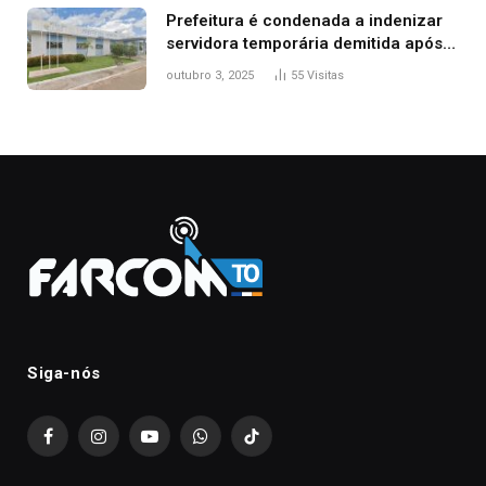
Prefeitura é condenada a indenizar
servidora temporária demitida após
nascimento da filha
outubro 3, 2025
55
Visitas
Siga-nós
Facebook
Instagram
YouTube
WhatsApp
TikTok