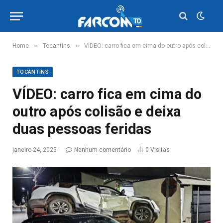
»
»
Home
Tocantins
VÍDEO: carro fica em cima do outro após colisão e deixa duas pessoas feridas
TOCANTINS
VÍDEO: carro fica em cima do
outro após colisão e deixa
duas pessoas feridas
janeiro 24, 2025
Nenhum comentário
0
Visitas