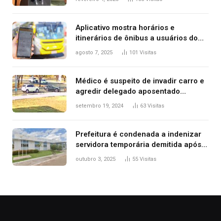
2025
Aplicativo mostra horários e
itinerários de ônibus a usuários do
transporte público de Palmas; confira
agosto 7, 2025
101
Visitas
Médico é suspeito de invadir carro e
agredir delegado aposentado
durante confusão no trânsito
setembro 19, 2024
63
Visitas
Prefeitura é condenada a indenizar
servidora temporária demitida após
nascimento da filha
outubro 3, 2025
55
Visitas