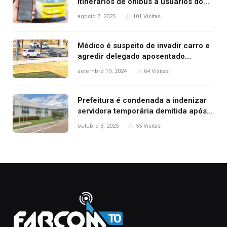
itinerários de ônibus a usuários do
transporte público de Palmas; confira
agosto 7, 2025
101
Visitas
Médico é suspeito de invadir carro e
agredir delegado aposentado
durante confusão no trânsito
setembro 19, 2024
64
Visitas
Prefeitura é condenada a indenizar
servidora temporária demitida após
nascimento da filha
outubro 3, 2025
55
Visitas