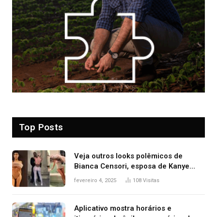
Top Posts
Veja outros looks polêmicos de
Bianca Censori, esposa de Kanye
West que apareceu nua no Grammy
fevereiro 4, 2025
108
Visitas
2025
Aplicativo mostra horários e