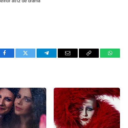
elhor atriz de drama
Facebook
Twitter
Telegram
Email
Copy
WhatsA
Link