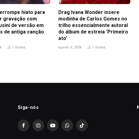
terrompe hiato para
Drag Ivana Wonder insere
r gravação com
modinha de Carlos Gomes no
usini de versão em
trilho essencialmente autoral
s de antiga canção
do álbum de estreia ‘Primeiro
ato’
6
1
Visitas
agosto 6, 2026
1
Visitas
Siga-nós
Facebook
Instagram
YouTube
WhatsApp
TikTok