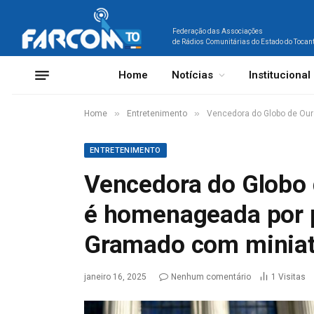
Federação das Associações
de Rádios Comunitárias do Estado do Tocan
Home
Notícias
Institucional
»
»
Home
Entretenimento
Vencedora do Globo de Our
ENTRETENIMENTO
Vencedora do Globo 
é homenageada por 
Gramado com miniat
janeiro 16, 2025
Nenhum comentário
1
Visitas