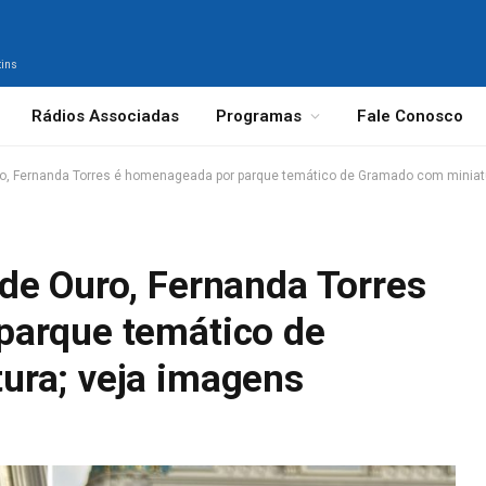
tins
Rádios Associadas
Programas
Fale Conosco
o, Fernanda Torres é homenageada por parque temático de Gramado com miniat
de Ouro, Fernanda Torres
parque temático de
ura; veja imagens