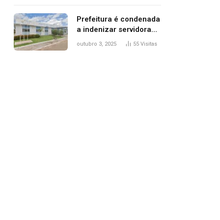
trânsito
Prefeitura é condenada
a indenizar servidora
temporária demitida
outubro 3, 2025
55
Visitas
após nascimento da
filha