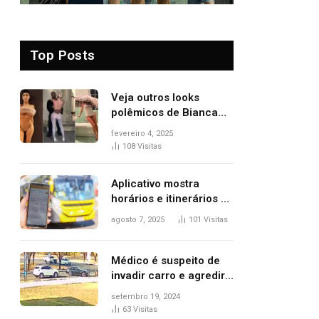
Top Posts
Veja outros looks
polêmicos de Bianca
Censori, esposa de
fevereiro 4, 2025
Kanye West que
108
Visitas
apareceu nua no
Grammy 2025
Aplicativo mostra
horários e itinerários de
ônibus a usuários do
agosto 7, 2025
101
Visitas
transporte público de
Palmas; confira
Médico é suspeito de
invadir carro e agredir
delegado aposentado
setembro 19, 2024
durante confusão no
63
Visitas