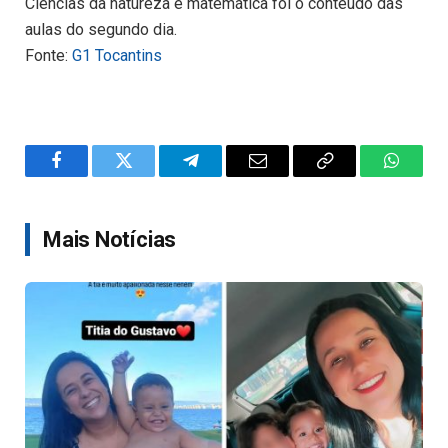
Ciências da natureza e matemática foi o conteúdo das
aulas do segundo dia.
Fonte:
G1 Tocantins
Facebook
Twitter
Telegram
Email
Copy
WhatsA
Link
Mais Notícias