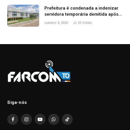
Prefeitura é condenada a indenizar
servidora temporária demitida após
nascimento da filha
outubro 3, 2025
55
Visitas
Siga-nós
Facebook
Instagram
YouTube
WhatsApp
TikTok