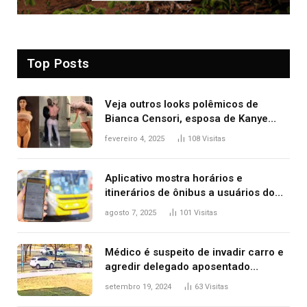
Top Posts
Veja outros looks polêmicos de
Bianca Censori, esposa de Kanye
West que apareceu nua no Grammy
fevereiro 4, 2025
108
Visitas
2025
Aplicativo mostra horários e
itinerários de ônibus a usuários do
transporte público de Palmas; confira
agosto 7, 2025
101
Visitas
Médico é suspeito de invadir carro e
agredir delegado aposentado
durante confusão no trânsito
setembro 19, 2024
63
Visitas