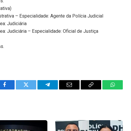
s:
ativa)
trativa – Especialidade: Agente da Polícia Judicial
ea: Judiciária
ea: Judiciária – Especialidade: Oficial de Justiça
ns.
Facebook
Twitter
Telegram
Email
Copy
WhatsA
Link