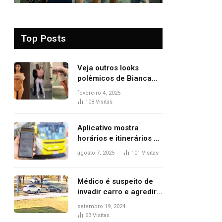
Top Posts
Veja outros looks
polêmicos de Bianca
Censori, esposa de
fevereiro 4, 2025
Kanye West que
108
Visitas
apareceu nua no
Grammy 2025
Aplicativo mostra
horários e itinerários de
ônibus a usuários do
agosto 7, 2025
101
Visitas
transporte público de
Palmas; confira
Médico é suspeito de
invadir carro e agredir
delegado aposentado
setembro 19, 2024
durante confusão no
63
Visitas