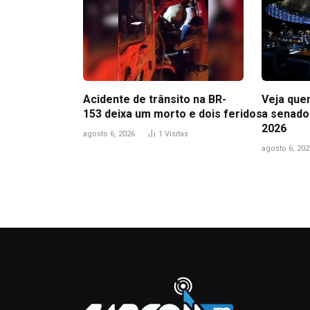
Acidente de trânsito na BR-
Veja que
153 deixa um morto e dois feridos
a senado
2026
agosto 6, 2026
1
Visitas
agosto 6, 202