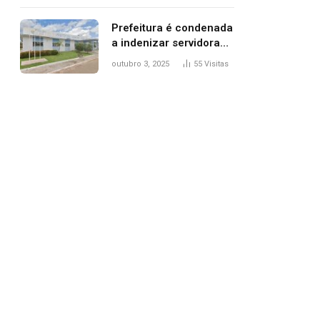
trânsito
Prefeitura é condenada
a indenizar servidora
temporária demitida
outubro 3, 2025
55
Visitas
após nascimento da
filha