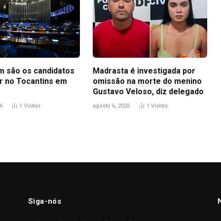
m são os candidatos
Madrasta é investigada por
r no Tocantins em
omissão na morte do menino
Gustavo Veloso, diz delegado
6
1
Visitas
agosto 6, 2026
1
Visitas
Siga-nós