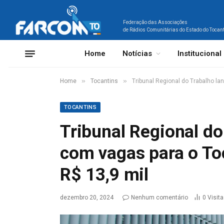
Federação das Associações
de Rádios Comunitárias do Estado do Tocan
Home
Notícias
Institucional
»
»
Home
Tocantins
Tribunal Regional do Trabalho la
TOCANTINS
Tribunal Regional do
com vagas para o Toc
R$ 13,9 mil
dezembro 20, 2024
Nenhum comentário
0
Visit