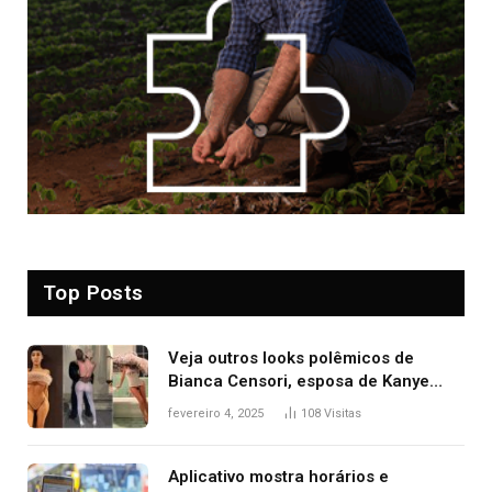
Top Posts
Veja outros looks polêmicos de
Bianca Censori, esposa de Kanye
West que apareceu nua no Grammy
fevereiro 4, 2025
108
Visitas
2025
Aplicativo mostra horários e