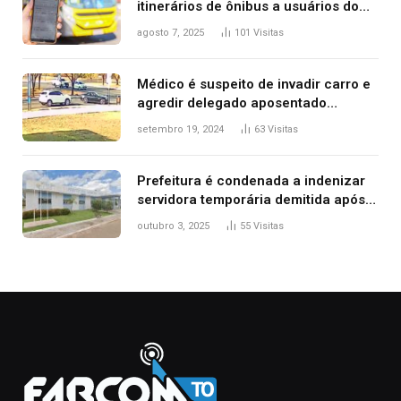
itinerários de ônibus a usuários do
transporte público de Palmas; confira
agosto 7, 2025
101
Visitas
Médico é suspeito de invadir carro e
agredir delegado aposentado
durante confusão no trânsito
setembro 19, 2024
63
Visitas
Prefeitura é condenada a indenizar
servidora temporária demitida após
nascimento da filha
outubro 3, 2025
55
Visitas