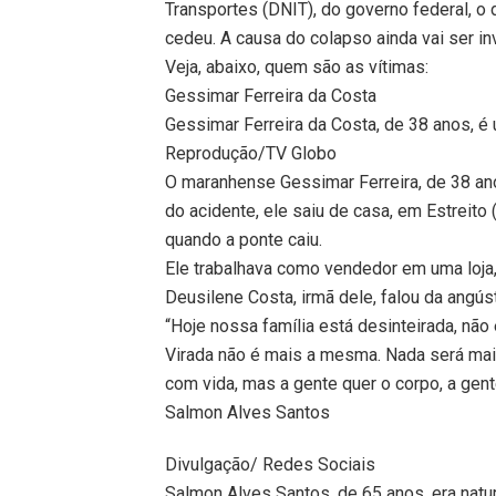
Transportes (DNIT), do governo federal, o
cedeu. A causa do colapso ainda vai ser i
Veja, abaixo, quem são as vítimas:
Gessimar Ferreira da Costa
Gessimar Ferreira da Costa, de 38 anos, é
Reprodução/TV Globo
O maranhense Gessimar Ferreira, de 38 anos
do acidente, ele saiu de casa, em Estreito
quando a ponte caiu.
Ele trabalhava como vendedor em uma loja, 
Deusilene Costa, irmã dele, falou da angús
“Hoje nossa família está desinteirada, nã
Virada não é mais a mesma. Nada será mais
com vida, mas a gente quer o corpo, a gent
Salmon Alves Santos
Divulgação/ Redes Sociais
Salmon Alves Santos, de 65 anos, era natur