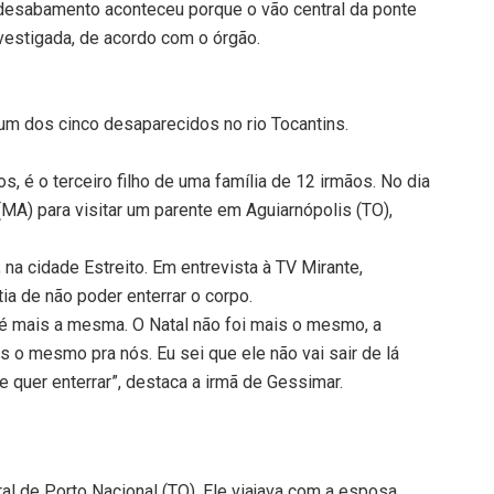
 desabamento aconteceu porque o vão central da ponte
nvestigada, de acordo com o órgão.
 um dos cinco desaparecidos no rio Tocantins.
, é o terceiro filho de uma família de 12 irmãos. No dia
 (MA) para visitar um parente em Aguiarnópolis (TO),
na cidade Estreito. Em entrevista à TV Mirante,
tia de não poder enterrar o corpo.
o é mais a mesma. O Natal não foi mais o mesmo, a
 o mesmo pra nós. Eu sei que ele não vai sair de lá
e quer enterrar”, destaca a irmã de Gessimar.
al de Porto Nacional (TO). Ele viajava com a esposa,