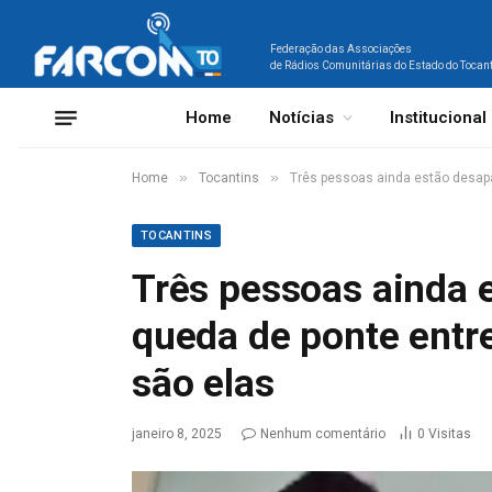
Federação das Associações
de Rádios Comunitárias do Estado do Tocan
Home
Notícias
Institucional
»
»
Home
Tocantins
Três pessoas ainda estão desapa
TOCANTINS
Três pessoas ainda 
queda de ponte entr
são elas
janeiro 8, 2025
Nenhum comentário
0
Visitas