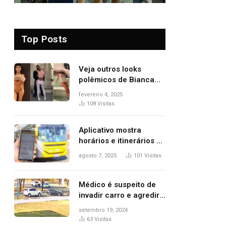
Top Posts
Veja outros looks
polêmicos de Bianca
Censori, esposa de
fevereiro 4, 2025
Kanye West que
108
Visitas
apareceu nua no
Grammy 2025
Aplicativo mostra
horários e itinerários de
ônibus a usuários do
agosto 7, 2025
101
Visitas
transporte público de
Palmas; confira
Médico é suspeito de
invadir carro e agredir
delegado aposentado
setembro 19, 2024
durante confusão no
63
Visitas