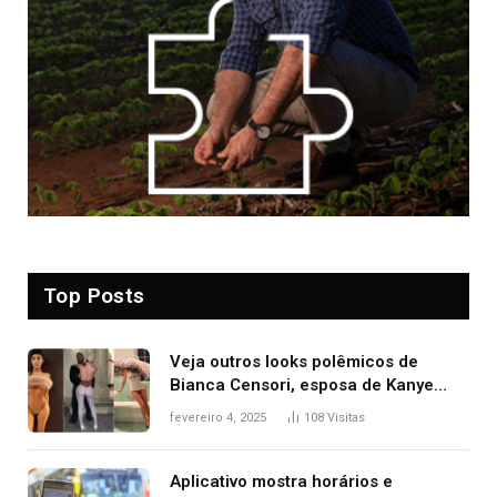
Top Posts
Veja outros looks polêmicos de
Bianca Censori, esposa de Kanye
West que apareceu nua no Grammy
fevereiro 4, 2025
108
Visitas
2025
Aplicativo mostra horários e