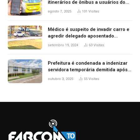
itinerários de ônibus a usuários do
transporte público de Palmas; confira
agosto 7, 2025
101
Visitas
Médico é suspeito de invadir carro e
agredir delegado aposentado
durante confusão no trânsito
setembro 19, 2024
63
Visitas
Prefeitura é condenada a indenizar
servidora temporária demitida após
nascimento da filha
outubro 3, 2025
55
Visitas