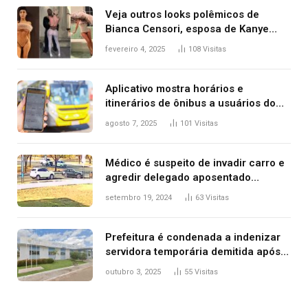
Veja outros looks polêmicos de
Bianca Censori, esposa de Kanye
West que apareceu nua no Grammy
fevereiro 4, 2025
108
Visitas
2025
Aplicativo mostra horários e
itinerários de ônibus a usuários do
transporte público de Palmas; confira
agosto 7, 2025
101
Visitas
Médico é suspeito de invadir carro e
agredir delegado aposentado
durante confusão no trânsito
setembro 19, 2024
63
Visitas
Prefeitura é condenada a indenizar
servidora temporária demitida após
nascimento da filha
outubro 3, 2025
55
Visitas