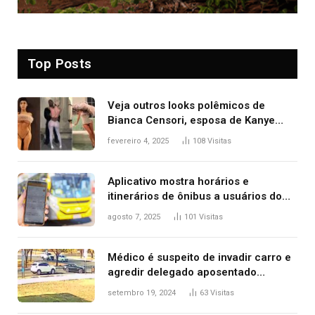
Top Posts
Veja outros looks polêmicos de
Bianca Censori, esposa de Kanye
West que apareceu nua no Grammy
fevereiro 4, 2025
108
Visitas
2025
Aplicativo mostra horários e
itinerários de ônibus a usuários do
transporte público de Palmas; confira
agosto 7, 2025
101
Visitas
Médico é suspeito de invadir carro e
agredir delegado aposentado
durante confusão no trânsito
setembro 19, 2024
63
Visitas