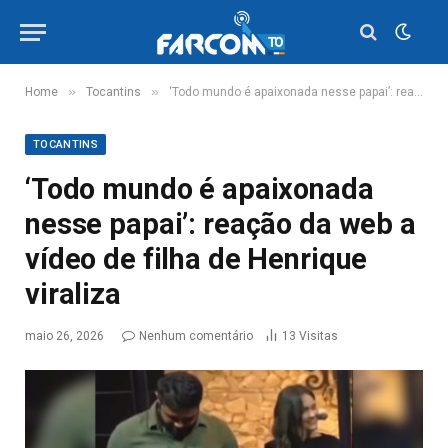
»
»
Home
Tocantins
‘Todo mundo é apaixonada nesse papai’: reação da web a vídeo de filha de Henrique viraliza
TOCANTINS
‘Todo mundo é apaixonada
nesse papai’: reação da web a
vídeo de filha de Henrique
viraliza
maio 26, 2026
Nenhum comentário
13
Visitas