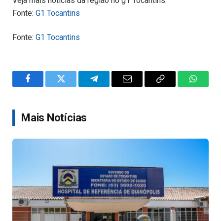
Veja mais notícias da região no g1 Tocantins.
Fonte:
G1 Tocantins
Fonte:
G1 Tocantins
Facebook
Twitter
Telegram
Email
Copy
WhatsA
Link
Mais Notícias