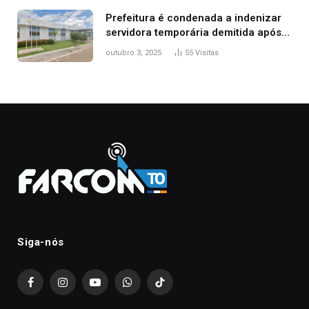
Prefeitura é condenada a indenizar
servidora temporária demitida após
nascimento da filha
outubro 3, 2025
55
Visitas
Siga-nós
Facebook
Instagram
YouTube
WhatsApp
TikTok