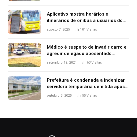
2025
Aplicativo mostra horários e
itinerários de ônibus a usuários do
transporte público de Palmas; confira
agosto 7, 2025
101
Visitas
Médico é suspeito de invadir carro e
agredir delegado aposentado
durante confusão no trânsito
setembro 19, 2024
63
Visitas
Prefeitura é condenada a indenizar
servidora temporária demitida após
nascimento da filha
outubro 3, 2025
55
Visitas