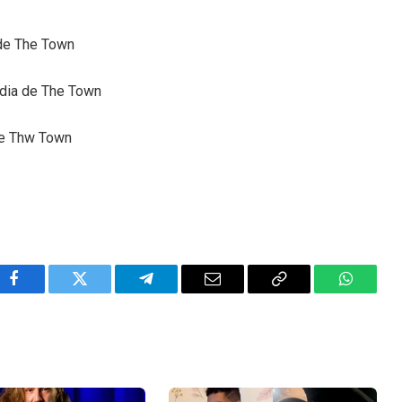
 de The Town
 dia de The Town
 de Thw Town
Facebook
Twitter
Telegram
Email
Copy
WhatsA
Link