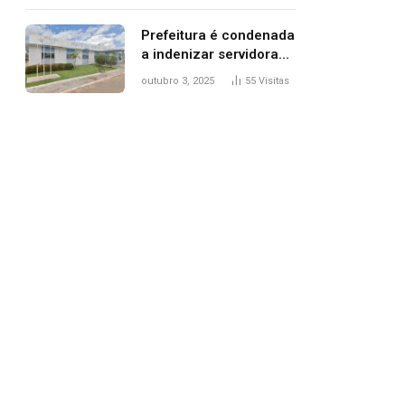
trânsito
Prefeitura é condenada
a indenizar servidora
temporária demitida
outubro 3, 2025
55
Visitas
após nascimento da
filha
pp