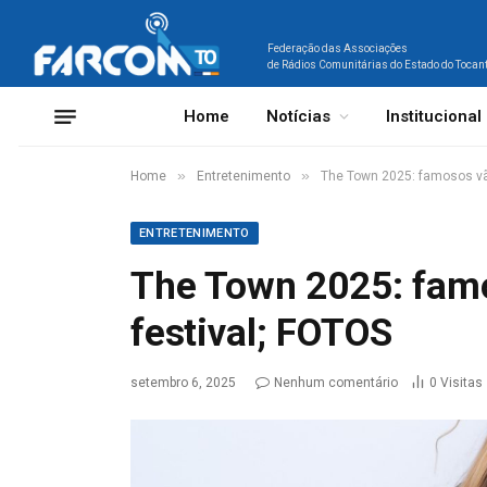
Federação das Associações
de Rádios Comunitárias do Estado do Tocan
Home
Notícias
Institucional
»
»
Home
Entretenimento
The Town 2025: famosos vão
ENTRETENIMENTO
The Town 2025: famo
festival; FOTOS
setembro 6, 2025
Nenhum comentário
0
Visitas