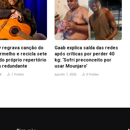
ey regrava canção do
Gaab explica saída das redes
rmelho e recicla sete
após críticas por perder 40
do próprio repertório
kg: ‘Sofri preconceito por
 redundante
usar Mounjaro’
6
1
Visitas
agosto 7, 2026
0
Visitas