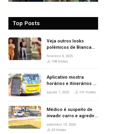
Top Posts
Veja outros looks
polêmicos de Bianca
Censori, esposa de
fevereiro 4, 2025
Kanye West que
108
Visitas
apareceu nua no
Grammy 2025
Aplicativo mostra
horários e itinerários de
ônibus a usuários do
agosto 7, 2025
101
Visitas
transporte público de
Palmas; confira
Médico é suspeito de
invadir carro e agredir
delegado aposentado
setembro 19, 2024
durante confusão no
63
Visitas