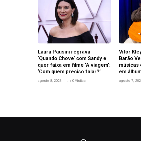
Laura Pausini regrava
Vitor Kl
‘Quando Chove’ com Sandy e
Barão Ve
quer faixa em filme ‘A viagem’:
músicas 
‘Com quem preciso falar?’
em álbum
agosto 8, 2026
0
Visitas
agosto 7, 202