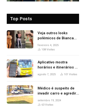
Top Posts
Veja outros looks
polêmicos de Bianca
Censori, esposa de
fevereiro 4, 2025
Kanye West que
108
Visitas
apareceu nua no
Grammy 2025
Aplicativo mostra
horários e itinerários de
ônibus a usuários do
agosto 7, 2025
101
Visitas
transporte público de
Palmas; confira
Médico é suspeito de
invadir carro e agredir
delegado aposentado
setembro 19, 2024
durante confusão no
63
Visitas