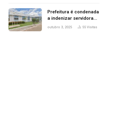
trânsito
Prefeitura é condenada
a indenizar servidora
temporária demitida
outubro 3, 2025
55
Visitas
após nascimento da
filha