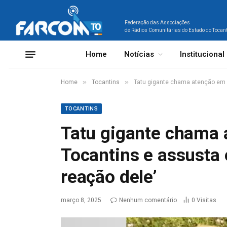
Federação das Associações
de Rádios Comunitárias do Estado do Tocan
Home
Notícias
Institucional
»
»
Home
Tocantins
Tatu gigante chama atenção em e
TOCANTINS
Tatu gigante chama 
Tocantins e assusta
reação dele’
março 8, 2025
Nenhum comentário
0
Visitas