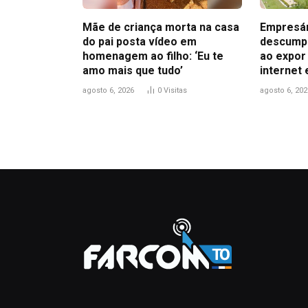
Mãe de criança morta na casa
Empresár
do pai posta vídeo em
descumpr
homenagem ao filho: ‘Eu te
ao expor
amo mais que tudo’
internet 
agosto 6, 2026
0
Visitas
agosto 6, 202