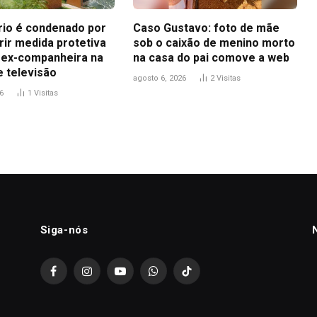
io é condenado por
Caso Gustavo: foto de mãe
ir medida protetiva
sob o caixão de menino morto
 ex-companheira na
na casa do pai comove a web
e televisão
agosto 6, 2026
2
Visitas
6
1
Visitas
Siga-nós
Facebook
Instagram
YouTube
WhatsApp
TikTok