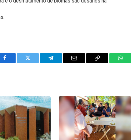
ada e o desmatamento de biomas são desafios na
ns.
Facebook
Twitter
Telegram
Email
Copy
WhatsA
Link