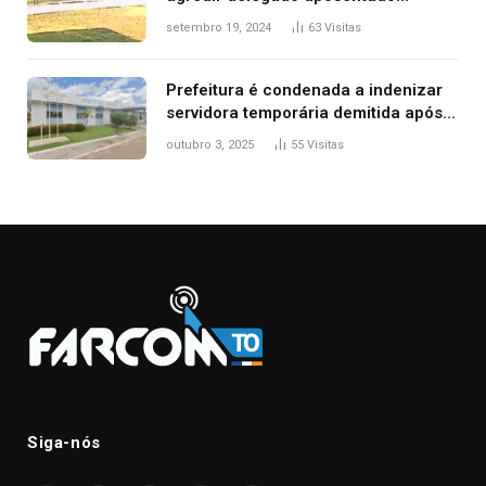
durante confusão no trânsito
setembro 19, 2024
63
Visitas
Prefeitura é condenada a indenizar
servidora temporária demitida após
nascimento da filha
outubro 3, 2025
55
Visitas
Siga-nós