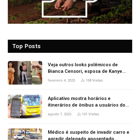
Top Posts
Veja outros looks polêmicos de
Bianca Censori, esposa de Kanye
West que apareceu nua no Grammy
fevereiro 4, 2025
108
Visitas
2025
Aplicativo mostra horários e
itinerários de ônibus a usuários do
transporte público de Palmas; confira
agosto 7, 2025
101
Visitas
Médico é suspeito de invadir carro e
agredir delegado aposentado