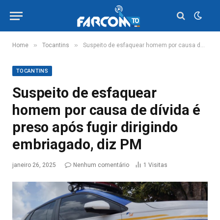
»
»
Home
Tocantins
Suspeito de esfaquear homem por causa de dívida é preso após fugir dirigindo embriagado, diz PM
TOCANTINS
Suspeito de esfaquear
homem por causa de dívida é
preso após fugir dirigindo
embriagado, diz PM
janeiro 26, 2025
Nenhum comentário
1
Visitas