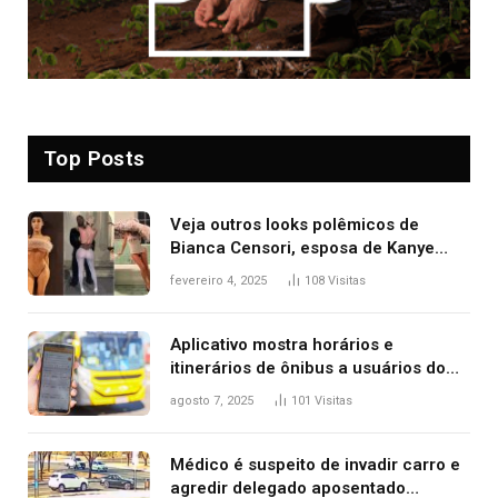
Top Posts
Veja outros looks polêmicos de
Bianca Censori, esposa de Kanye
West que apareceu nua no Grammy
fevereiro 4, 2025
108
Visitas
2025
Aplicativo mostra horários e
itinerários de ônibus a usuários do
transporte público de Palmas; confira
agosto 7, 2025
101
Visitas
Médico é suspeito de invadir carro e
agredir delegado aposentado