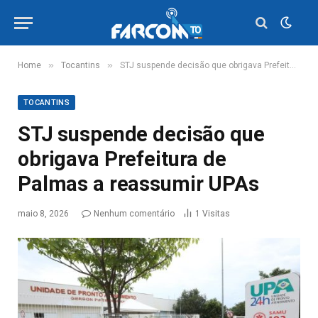
»
»
Home
Tocantins
STJ suspende decisão que obrigava Prefeitura de Palmas a reassumir UPAs
TOCANTINS
STJ suspende decisão que
obrigava Prefeitura de
Palmas a reassumir UPAs
maio 8, 2026
Nenhum comentário
1
Visitas