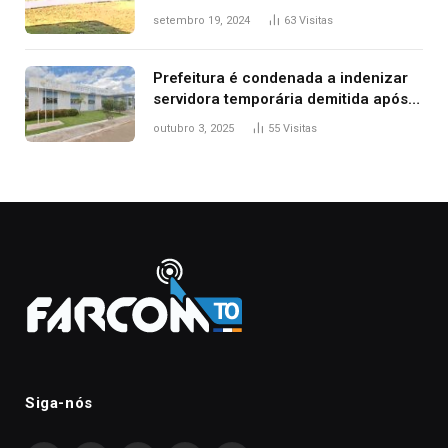
durante confusão no trânsito
setembro 19, 2024
63
Visitas
Prefeitura é condenada a indenizar
servidora temporária demitida após
nascimento da filha
outubro 3, 2025
55
Visitas
Siga-nós