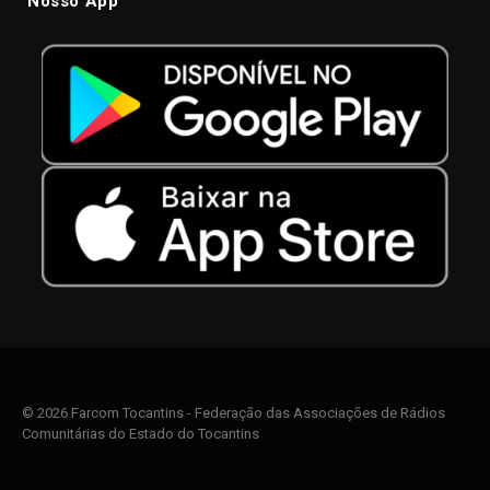
Nosso App
© 2026 Farcom Tocantins - Federação das Associações de Rádios
Comunitárias do Estado do Tocantins