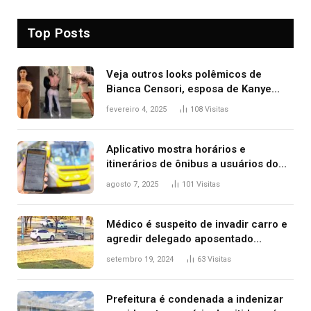
Top Posts
Veja outros looks polêmicos de
Bianca Censori, esposa de Kanye
West que apareceu nua no Grammy
fevereiro 4, 2025
108
Visitas
2025
Aplicativo mostra horários e
itinerários de ônibus a usuários do
transporte público de Palmas; confira
agosto 7, 2025
101
Visitas
Médico é suspeito de invadir carro e
agredir delegado aposentado
durante confusão no trânsito
setembro 19, 2024
63
Visitas
Prefeitura é condenada a indenizar