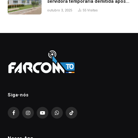
servidora temporária demitida após
nascimento da filha
outubro 3, 2025
55
Visitas
Siga-nós
Facebook
Instagram
YouTube
WhatsApp
TikTok