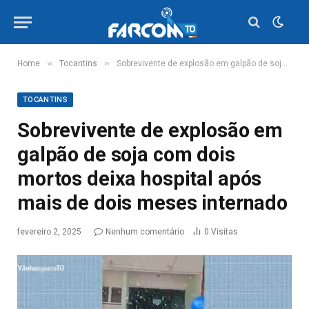
»
»
Home
Tocantins
Sobrevivente de explosão em galpão de soja com dois mortos deixa hospital após mais de dois meses internado
TOCANTINS
Sobrevivente de explosão em
galpão de soja com dois
mortos deixa hospital após
mais de dois meses internado
fevereiro 2, 2025
Nenhum comentário
0
Visitas