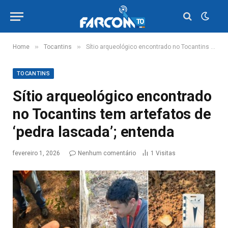
»
»
Home
Tocantins
Sítio arqueológico encontrado no Tocantins tem artefatos de ‘pedra lascada’; entenda
TOCANTINS
Sítio arqueológico encontrado
no Tocantins tem artefatos de
‘pedra lascada’; entenda
fevereiro 1, 2026
Nenhum comentário
1
Visitas