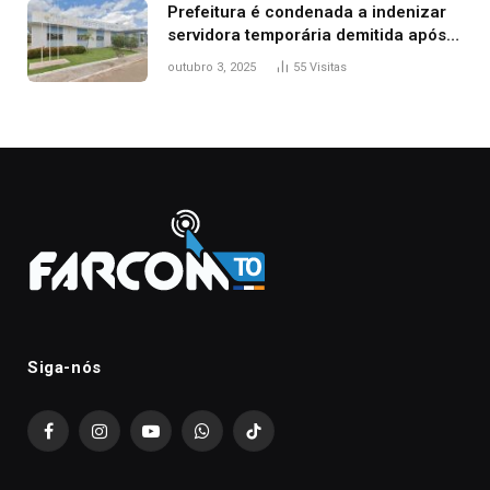
Prefeitura é condenada a indenizar
servidora temporária demitida após
nascimento da filha
outubro 3, 2025
55
Visitas
Siga-nós
Facebook
Instagram
YouTube
WhatsApp
TikTok