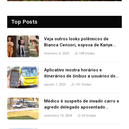
Top Posts
Veja outros looks polêmicos de
Bianca Censori, esposa de Kanye
West que apareceu nua no Grammy
fevereiro 4, 2025
108
Visitas
2025
Aplicativo mostra horários e
itinerários de ônibus a usuários do
transporte público de Palmas; confira
agosto 7, 2025
101
Visitas
Médico é suspeito de invadir carro e
agredir delegado aposentado
durante confusão no trânsito
setembro 19, 2024
63
Visitas