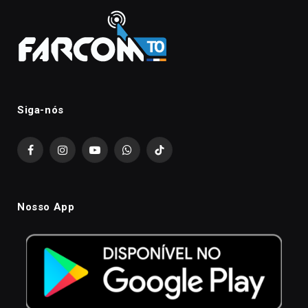
Siga-nós
Facebook
Instagram
YouTube
WhatsApp
TikTok
Nosso App