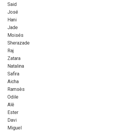
Said
José
Hani
Jade
Moisés
Sherazade
Raj
Zatara
Natalina
Safira
Aicha
Ramsès
Odile
Alê
Ester
Davi
Miguel