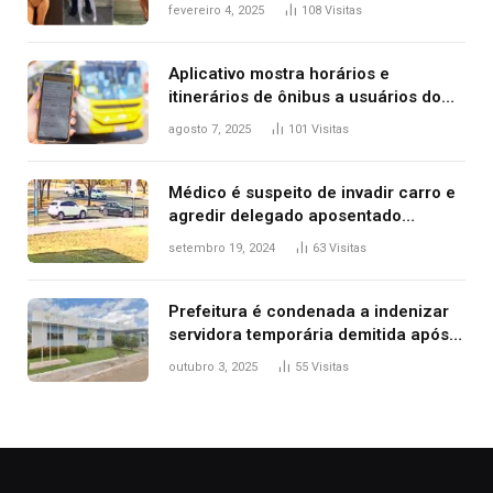
West que apareceu nua no Grammy
fevereiro 4, 2025
108
Visitas
2025
Aplicativo mostra horários e
itinerários de ônibus a usuários do
transporte público de Palmas; confira
agosto 7, 2025
101
Visitas
Médico é suspeito de invadir carro e
agredir delegado aposentado
durante confusão no trânsito
setembro 19, 2024
63
Visitas
Prefeitura é condenada a indenizar
servidora temporária demitida após
nascimento da filha
outubro 3, 2025
55
Visitas