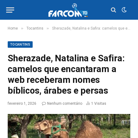
»
»
Home
Tocantins
Sherazade, Natalina e Safira: camelos que encantaram a web receberam nomes bíblicos, árabes e persas
TOCANTINS
Sherazade, Natalina e Safira:
camelos que encantaram a
web receberam nomes
bíblicos, árabes e persas
fevereiro 1, 2026
Nenhum comentário
1
Visitas