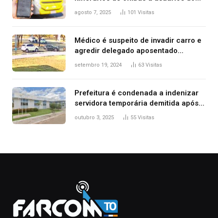
transporte público de Palmas; confira
agosto 7, 2025
101
Visitas
Médico é suspeito de invadir carro e
agredir delegado aposentado
durante confusão no trânsito
setembro 19, 2024
63
Visitas
Prefeitura é condenada a indenizar
servidora temporária demitida após
nascimento da filha
outubro 3, 2025
55
Visitas