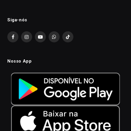
Siga-nós
Facebook
Instagram
YouTube
WhatsApp
TikTok
Nosso App