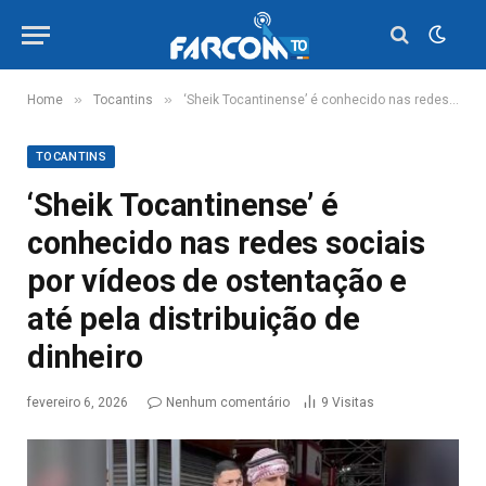
»
»
Home
Tocantins
‘Sheik Tocantinense’ é conhecido nas redes sociais por vídeos de ostentação e até pela distribuição de dinheiro
TOCANTINS
‘Sheik Tocantinense’ é
conhecido nas redes sociais
por vídeos de ostentação e
até pela distribuição de
dinheiro
fevereiro 6, 2026
Nenhum comentário
9
Visitas