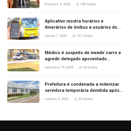
West que apareceu nua no Grammy
fevereiro 4, 2025
108
Visitas
2025
Aplicativo mostra horários e
itinerários de ônibus a usuários do
transporte público de Palmas; confira
agosto 7, 2025
101
Visitas
Médico é suspeito de invadir carro e
agredir delegado aposentado
durante confusão no trânsito
setembro 19, 2024
63
Visitas
Prefeitura é condenada a indenizar
servidora temporária demitida após
nascimento da filha
outubro 3, 2025
55
Visitas