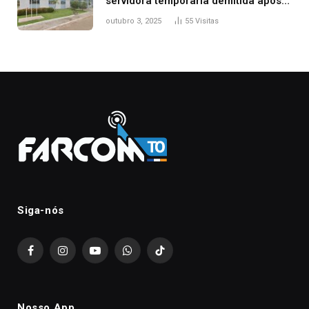
servidora temporária demitida após
nascimento da filha
outubro 3, 2025
55
Visitas
Siga-nós
Facebook
Instagram
YouTube
WhatsApp
TikTok
Nosso App