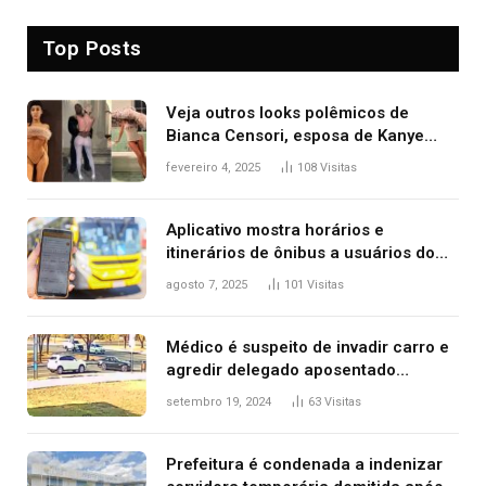
Top Posts
Veja outros looks polêmicos de
Bianca Censori, esposa de Kanye
West que apareceu nua no Grammy
fevereiro 4, 2025
108
Visitas
2025
Aplicativo mostra horários e
itinerários de ônibus a usuários do
transporte público de Palmas; confira
agosto 7, 2025
101
Visitas
Médico é suspeito de invadir carro e
agredir delegado aposentado
durante confusão no trânsito
setembro 19, 2024
63
Visitas
Prefeitura é condenada a indenizar