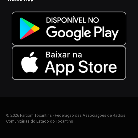
© 2026 Farcom Tocantins - Federação das Associações de Rádios
Comunitárias do Estado do Tocantins