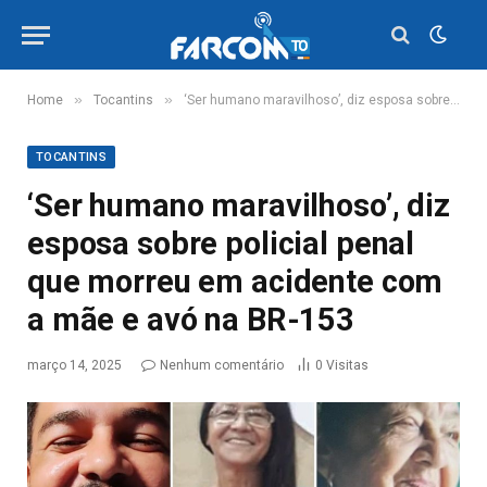
»
»
Home
Tocantins
‘Ser humano maravilhoso’, diz esposa sobre policial penal que morreu em acidente com a mãe e avó na BR-153
TOCANTINS
‘Ser humano maravilhoso’, diz
esposa sobre policial penal
que morreu em acidente com
a mãe e avó na BR-153
março 14, 2025
Nenhum comentário
0
Visitas