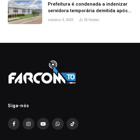
Prefeitura é condenada a indenizar
servidora temporária demitida após
nascimento da filha
outubro 3, 2025
55
Visitas
Siga-nós
Facebook
Instagram
YouTube
WhatsApp
TikTok