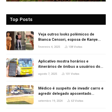
Top Posts
Veja outros looks polêmicos de
Bianca Censori, esposa de Kanye
West que apareceu nua no Grammy
fevereiro 4, 2025
108
Visitas
2025
Aplicativo mostra horários e
itinerários de ônibus a usuários do
transporte público de Palmas; confira
agosto 7, 2025
101
Visitas
Médico é suspeito de invadir carro e
agredir delegado aposentado
durante confusão no trânsito
setembro 19, 2024
63
Visitas