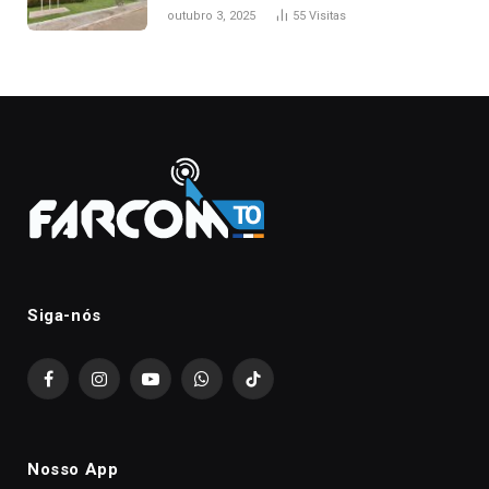
nascimento da filha
outubro 3, 2025
55
Visitas
Siga-nós
Facebook
Instagram
YouTube
WhatsApp
TikTok
Nosso App