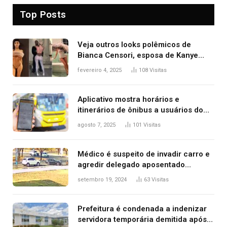
Top Posts
Veja outros looks polêmicos de
Bianca Censori, esposa de Kanye
West que apareceu nua no Grammy
fevereiro 4, 2025
108
Visitas
2025
Aplicativo mostra horários e
itinerários de ônibus a usuários do
transporte público de Palmas; confira
agosto 7, 2025
101
Visitas
Médico é suspeito de invadir carro e
agredir delegado aposentado
durante confusão no trânsito
setembro 19, 2024
63
Visitas
Prefeitura é condenada a indenizar
servidora temporária demitida após