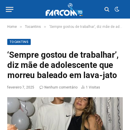
»
»
Home
Tocantins
‘Sempre gostou de trabalhar’, diz mãe de adolescente que morreu baleado em lava-jato
TOCANTINS
‘Sempre gostou de trabalhar’,
diz mãe de adolescente que
morreu baleado em lava-jato
fevereiro 7, 2025
Nenhum comentário
1
Visitas