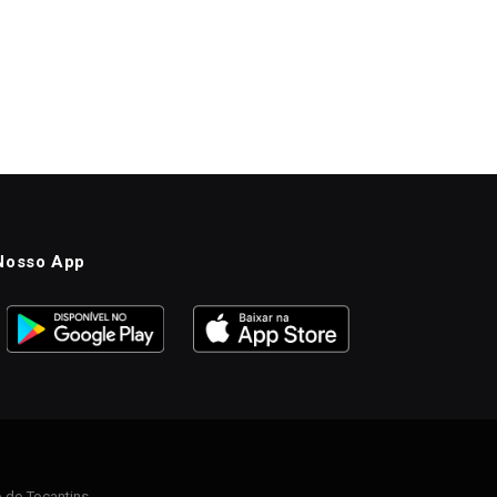
Nosso App
 do Tocantins