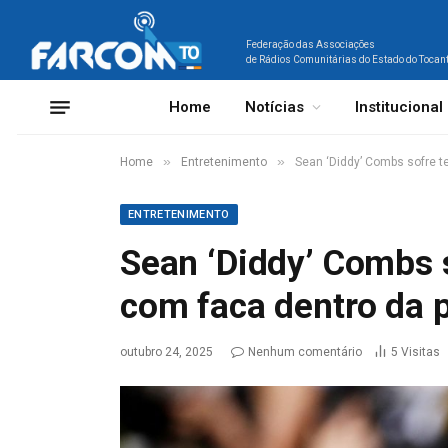
Federação das Associações
de Rádios Comunitárias do Estado do Tocan
Home
Notícias
Institucional
»
»
Home
Entretenimento
Sean ‘Diddy’ Combs sofre te
ENTRETENIMENTO
Sean ‘Diddy’ Combs s
com faca dentro da pr
outubro 24, 2025
Nenhum comentário
5
Visitas