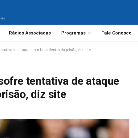
tins
Rádios Associadas
Programas
Fale Conosco
ntativa de ataque com faca dentro da prisão, diz site
ofre tentativa de ataque
isão, diz site