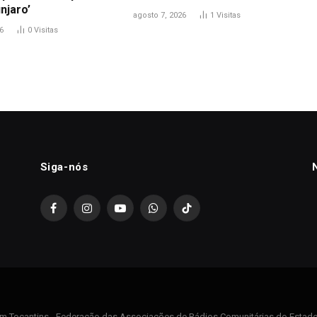
njaro’
agosto 7, 2026
1
Visitas
6
0
Visitas
Siga-nós
Facebook
Instagram
YouTube
WhatsApp
TikTok
m Tocantins - Federação das Associações de Rádios Comunitárias do Estado