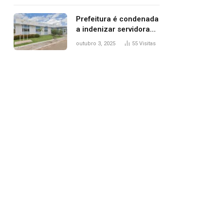
trânsito
Prefeitura é condenada
a indenizar servidora
temporária demitida
outubro 3, 2025
55
Visitas
após nascimento da
filha