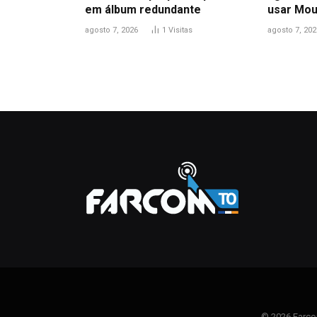
em álbum redundante
usar Mou
agosto 7, 2026
1
Visitas
agosto 7, 202
© 2026 Farco