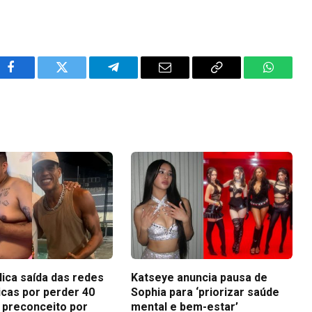
Facebook
Twitter
Telegram
Email
Copy
WhatsA
Link
lica saída das redes
Katseye anuncia pausa de
icas por perder 40
Sophia para ‘priorizar saúde
i preconceito por
mental e bem-estar’