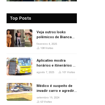
Top Posts
Veja outros looks
polêmicos de Bianca
Censori, esposa de
fevereiro 4, 2025
Kanye West que
108
Visitas
apareceu nua no
Grammy 2025
Aplicativo mostra
horários e itinerários de
ônibus a usuários do
agosto 7, 2025
101
Visitas
transporte público de
Palmas; confira
Médico é suspeito de
invadir carro e agredir
delegado aposentado
setembro 19, 2024
durante confusão no
63
Visitas