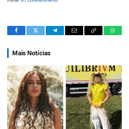
Fonte:
G1 Entretenimento
Facebook
Twitter
Telegram
Email
Copy
WhatsA
Link
Mais Notícias