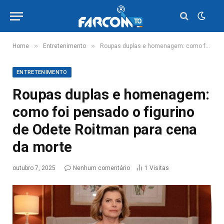
»
»
Home
Entretenimento
Roupas duplas e homenagem: como foi pensado o figurino de Odete Roitman para cena da morte
ENTRETENIMENTO
Roupas duplas e homenagem:
como foi pensado o figurino
de Odete Roitman para cena
da morte
outubro 7, 2025
Nenhum comentário
1
Visitas