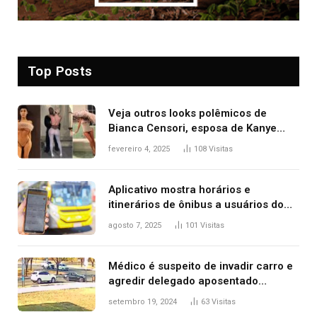
Top Posts
Veja outros looks polêmicos de
Bianca Censori, esposa de Kanye
West que apareceu nua no Grammy
fevereiro 4, 2025
108
Visitas
2025
Aplicativo mostra horários e
itinerários de ônibus a usuários do
transporte público de Palmas; confira
agosto 7, 2025
101
Visitas
Médico é suspeito de invadir carro e
agredir delegado aposentado
durante confusão no trânsito
setembro 19, 2024
63
Visitas