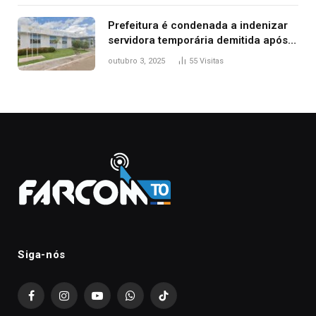
Prefeitura é condenada a indenizar
servidora temporária demitida após
nascimento da filha
outubro 3, 2025
55
Visitas
Siga-nós
Facebook
Instagram
YouTube
WhatsApp
TikTok