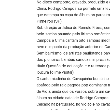
No disco composto, gravado, produzido e 
Clima, Rodrigo Campos se permite uma lev
que estampa na capa do álbum os parceiros
Pinheiros (SP).
Sob direção artística de Romulo Fróes, c
belo samba pautado pelo lirismo romântico
Campos e Clima cantam oito sambas inédito
sem o impacto da produção anterior de C
Sem bairrismo, os artistas paulistanos pa
dos pioneiros bambas cariocas, impressão
título Questão de educação – e reiterada
loucura foi me visitar).
O canto miudinho de Cavaquinho bonitinho
abafado pelo ralo pagode pop dominante 
da Viola, ainda que os versos sobre um ca
álbum na cidade natal de Rodrigo Campos.
Calcado na percussão, no violão e no cava