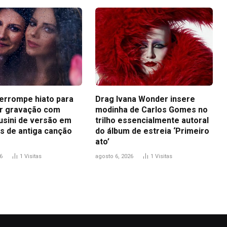
terrompe hiato para
Drag Ivana Wonder insere
r gravação com
modinha de Carlos Gomes no
usini de versão em
trilho essencialmente autoral
s de antiga canção
do álbum de estreia ‘Primeiro
ato’
6
1
Visitas
agosto 6, 2026
1
Visitas