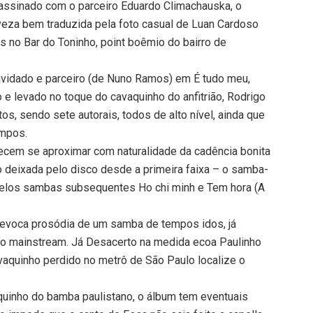
assinado com o parceiro Eduardo Climachauska, o
eza bem traduzida pela foto casual de Luan Cardoso
 no Bar do Toninho, point boêmio do bairro de
onvidado e parceiro (de Nuno Ramos) em É tudo meu,
 e levado no toque do cavaquinho do anfitrião, Rodrigo
s, sendo sete autorais, todos de alto nível, ainda que
ampos.
recem se aproximar com naturalidade da cadência bonita
 deixada pelo disco desde a primeira faixa – o samba-
 pelos sambas subsequentes Ho chi minh e Tem hora (A
 evoca prosódia de um samba de tempos idos, já
no mainstream. Já Desacerto na medida ecoa Paulinho
vaquinho perdido no metrô de São Paulo localize o
quinho do bamba paulistano, o álbum tem eventuais