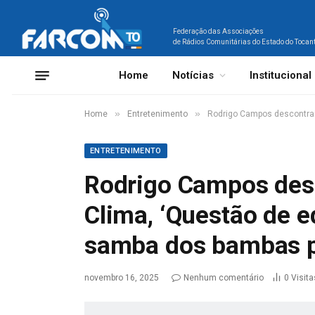
Federação das Associações
de Rádios Comunitárias do Estado do Tocan
Home
Notícias
Institucional
»
»
Home
Entretenimento
Rodrigo Campos descontrai
ENTRETENIMENTO
Rodrigo Campos des
Clima, ‘Questão de e
samba dos bambas p
novembro 16, 2025
Nenhum comentário
0
Visita