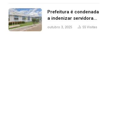
trânsito
Prefeitura é condenada
a indenizar servidora
temporária demitida
outubro 3, 2025
55
Visitas
após nascimento da
filha