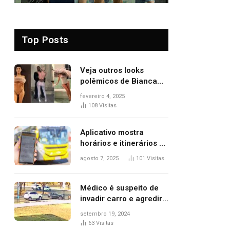
Top Posts
Veja outros looks
polêmicos de Bianca
Censori, esposa de
fevereiro 4, 2025
Kanye West que
108
Visitas
apareceu nua no
Grammy 2025
Aplicativo mostra
horários e itinerários de
ônibus a usuários do
agosto 7, 2025
101
Visitas
transporte público de
Palmas; confira
Médico é suspeito de
invadir carro e agredir
delegado aposentado
setembro 19, 2024
durante confusão no
63
Visitas