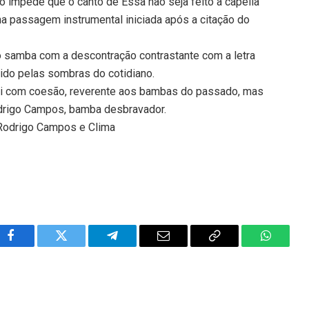
ão impede que o canto de Essa não seja feito a capella
na passagem instrumental iniciada após a citação do
o samba com a descontração contrastante com a letra
ido pelas sombras do cotidiano.
ui com coesão, reverente aos bambas do passado, mas
odrigo Campos, bamba desbravador.
 Rodrigo Campos e Clima
Facebook
Twitter
Telegram
Email
Copy
WhatsA
Link