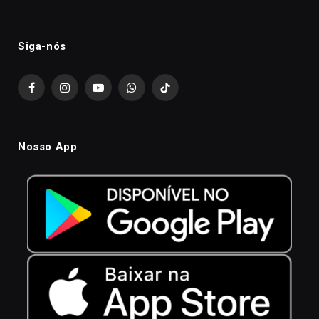
Siga-nós
Facebook
Instagram
YouTube
WhatsApp
TikTok
Nosso App