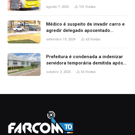
transporte público de Palmas; confira
agosto 7, 2025
101
Visitas
Médico é suspeito de invadir carro e
agredir delegado aposentado
durante confusão no trânsito
setembro 19, 2024
63
Visitas
Prefeitura é condenada a indenizar
servidora temporária demitida após
nascimento da filha
outubro 3, 2025
55
Visitas