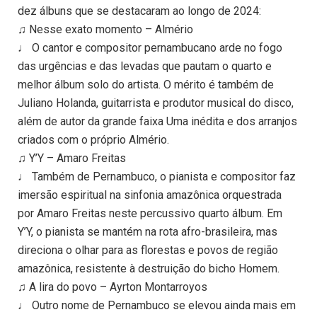
dez álbuns que se destacaram ao longo de 2024:
♫ Nesse exato momento – Almério
♩ O cantor e compositor pernambucano arde no fogo
das urgências e das levadas que pautam o quarto e
melhor álbum solo do artista. O mérito é também de
Juliano Holanda, guitarrista e produtor musical do disco,
além de autor da grande faixa Uma inédita e dos arranjos
criados com o próprio Almério.
♫ Y’Y – Amaro Freitas
♩ Também de Pernambuco, o pianista e compositor faz
imersão espiritual na sinfonia amazônica orquestrada
por Amaro Freitas neste percussivo quarto álbum. Em
Y’Y, o pianista se mantém na rota afro-brasileira, mas
direciona o olhar para as florestas e povos de região
amazônica, resistente à destruição do bicho Homem.
♫ A lira do povo – Ayrton Montarroyos
♩ Outro nome de Pernambuco se elevou ainda mais em