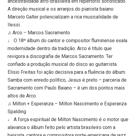
ancestralidade afro-brasileira em repertório sofisticado.
A direção musical e os arranjos do pianista baiano
Marcelo Galter potencializam a rica musicalidade de
Ilessi.
♫ Arco – Marcos Sacramento
♩ O 18º álbum do cantor e compositor fluminense exala
modernidade dentro da tradição. Arco é título que
revigora a discografia de Marcos Sacramento. Ter
confiado a produção musical do disco ao guitarrista
Elisio Freitas foi ação decisiva para a fluência do álbum.
Samba com enredo político, Jesus é preto – parceria de
Sacramento com Paulo Baiano – é um dos pontos mais
altos de Arco.
♫ Milton + Esperanza – Milton Nascimento e Esperanza
Spalding
♩ A força espiritual de Milton Nascimento é o motor que
alavanca o álbum feito pelo artista brasileiro com a
baixista, cantora e compositora norte-americana de jazz