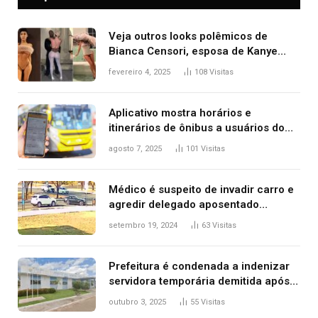
Veja outros looks polêmicos de
Bianca Censori, esposa de Kanye
West que apareceu nua no Grammy
fevereiro 4, 2025
108
Visitas
2025
Aplicativo mostra horários e
itinerários de ônibus a usuários do
transporte público de Palmas; confira
agosto 7, 2025
101
Visitas
Médico é suspeito de invadir carro e
agredir delegado aposentado
durante confusão no trânsito
setembro 19, 2024
63
Visitas
Prefeitura é condenada a indenizar
servidora temporária demitida após
nascimento da filha
outubro 3, 2025
55
Visitas