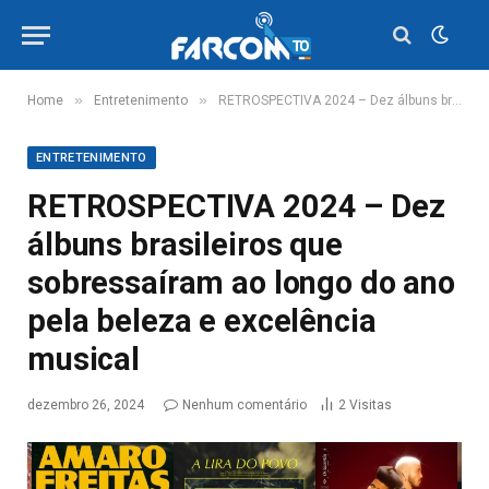
»
»
Home
Entretenimento
RETROSPECTIVA 2024 – Dez álbuns brasileiros que sobressaíram ao longo do ano pela beleza e excelência musical
ENTRETENIMENTO
RETROSPECTIVA 2024 – Dez
álbuns brasileiros que
sobressaíram ao longo do ano
pela beleza e excelência
musical
dezembro 26, 2024
Nenhum comentário
2
Visitas