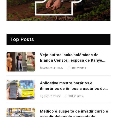
Top Posts
Veja outros looks polêmicos de
Bianca Censori, esposa de Kanye
West que apareceu nua no Grammy
fevereiro 4, 2025
108
Visitas
2025
Aplicativo mostra horários e
itinerários de ônibus a usuários do
transporte público de Palmas; confira
agosto 7, 2025
101
Visitas
Médico é suspeito de invadir carro e
agredir delegado aposentado