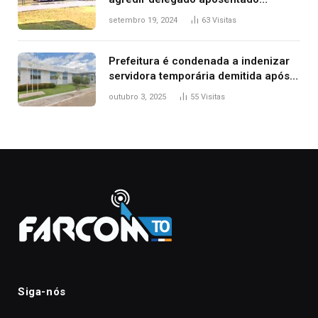
durante confusão no trânsito
setembro 19, 2024
63
Visitas
Prefeitura é condenada a indenizar
servidora temporária demitida após
nascimento da filha
outubro 3, 2025
55
Visitas
Siga-nós