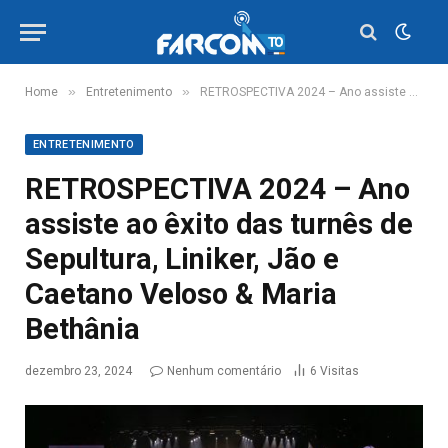
»
»
Home
Entretenimento
RETROSPECTIVA 2024 – Ano assiste ao êxito das turnês de Sepultura, Liniker, Jão e Caetano Veloso & Maria Bethânia
ENTRETENIMENTO
RETROSPECTIVA 2024 – Ano
assiste ao êxito das turnês de
Sepultura, Liniker, Jão e
Caetano Veloso & Maria
Bethânia
dezembro 23, 2024
Nenhum comentário
6
Visitas