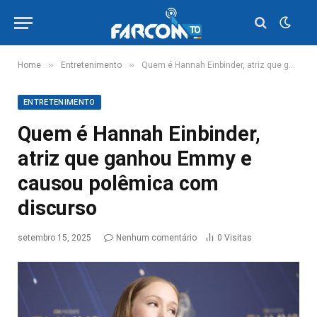
»
»
Home
Entretenimento
Quem é Hannah Einbinder, atriz que ganhou Emmy e causou polêmica com discurso
ENTRETENIMENTO
Quem é Hannah Einbinder,
atriz que ganhou Emmy e
causou polêmica com
discurso
setembro 15, 2025
Nenhum comentário
0
Visitas