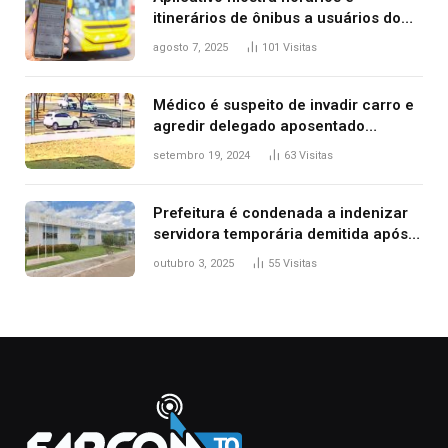
itinerários de ônibus a usuários do
transporte público de Palmas; confira
agosto 7, 2025
101
Visitas
Médico é suspeito de invadir carro e
agredir delegado aposentado
durante confusão no trânsito
setembro 19, 2024
63
Visitas
Prefeitura é condenada a indenizar
servidora temporária demitida após
nascimento da filha
outubro 3, 2025
55
Visitas