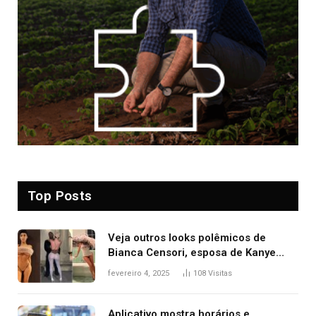
Top Posts
Veja outros looks polêmicos de
Bianca Censori, esposa de Kanye
West que apareceu nua no Grammy
fevereiro 4, 2025
108
Visitas
2025
Aplicativo mostra horários e