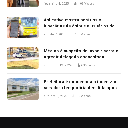
West que apareceu nua no Grammy
fevereiro 4, 2025
108
Visitas
2025
Aplicativo mostra horários e
itinerários de ônibus a usuários do
transporte público de Palmas; confira
agosto 7, 2025
101
Visitas
Médico é suspeito de invadir carro e
agredir delegado aposentado
durante confusão no trânsito
setembro 19, 2024
63
Visitas
Prefeitura é condenada a indenizar
servidora temporária demitida após
nascimento da filha
outubro 3, 2025
55
Visitas