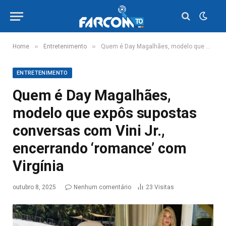
»
»
Home
Entretenimento
Quem é Day Magalhães, modelo que expôs supostas conversas com Vini Jr., encerrando ‘romance’ com Virgínia
ENTRETENIMENTO
Quem é Day Magalhães,
modelo que expôs supostas
conversas com Vini Jr.,
encerrando ‘romance’ com
Virgínia
outubro 8, 2025
Nenhum comentário
23
Visitas