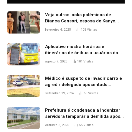
Veja outros looks polêmicos de
Bianca Censori, esposa de Kanye
West que apareceu nua no Grammy
fevereiro 4, 2025
108
Visitas
2025
Aplicativo mostra horários e
itinerários de ônibus a usuários do
transporte público de Palmas; confira
agosto 7, 2025
101
Visitas
Médico é suspeito de invadir carro e
agredir delegado aposentado
durante confusão no trânsito
setembro 19, 2024
63
Visitas
Prefeitura é condenada a indenizar
servidora temporária demitida após
nascimento da filha
outubro 3, 2025
55
Visitas