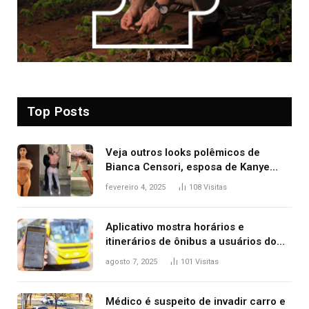
Top Posts
Veja outros looks polêmicos de
Bianca Censori, esposa de Kanye
West que apareceu nua no Grammy
fevereiro 4, 2025
108
Visitas
2025
Aplicativo mostra horários e
itinerários de ônibus a usuários do
transporte público de Palmas; confira
agosto 7, 2025
101
Visitas
Médico é suspeito de invadir carro e