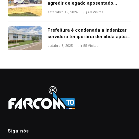
agredir delegado aposentado
durante confusão no trânsito
setembro 19, 2024
63
Visitas
Prefeitura é condenada a indenizar
servidora temporária demitida após
nascimento da filha
outubro 3, 2025
55
Visitas
Siga-nós