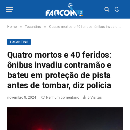
»
»
Home
Tocantins
Quatro mortos e 40 feridos: ônibus invadiu contramão e bateu em proteção de pista antes de tombar, diz polícia
TOCANTINS
Quatro mortos e 40 feridos:
ônibus invadiu contramão e
bateu em proteção de pista
antes de tombar, diz polícia
novembro 8, 2024
Nenhum comentário
5
Visitas