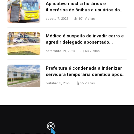
Aplicativo mostra horários e
itinerários de ônibus a usuários do
transporte público de Palmas; confira
agosto 7, 2025
101
Visitas
Médico é suspeito de invadir carro e
agredir delegado aposentado
durante confusão no trânsito
setembro 19, 2024
63
Visitas
Prefeitura é condenada a indenizar
servidora temporária demitida após
nascimento da filha
outubro 3, 2025
55
Visitas