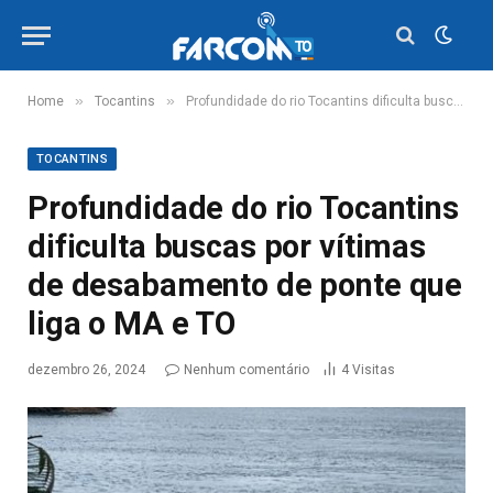
»
»
Home
Tocantins
Profundidade do rio Tocantins dificulta buscas por vítimas de desabamento de ponte que liga o MA e TO
TOCANTINS
Profundidade do rio Tocantins
dificulta buscas por vítimas
de desabamento de ponte que
liga o MA e TO
dezembro 26, 2024
Nenhum comentário
4
Visitas