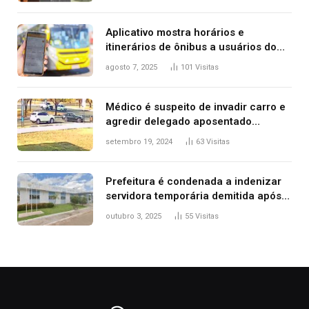
2025
Aplicativo mostra horários e
itinerários de ônibus a usuários do
transporte público de Palmas; confira
agosto 7, 2025
101
Visitas
Médico é suspeito de invadir carro e
agredir delegado aposentado
durante confusão no trânsito
setembro 19, 2024
63
Visitas
Prefeitura é condenada a indenizar
servidora temporária demitida após
nascimento da filha
outubro 3, 2025
55
Visitas