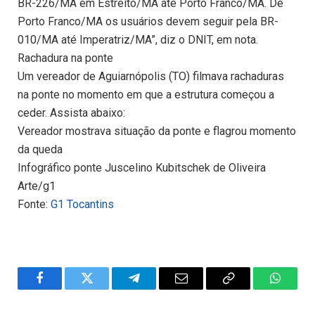
BR-226/MA em Estreito/MA até Porto Franco/MA. De
Porto Franco/MA os usuários devem seguir pela BR-
010/MA até Imperatriz/MA”, diz o DNIT, em nota.
Rachadura na ponte
Um vereador de Aguiarnópolis (TO) filmava rachaduras
na ponte no momento em que a estrutura começou a
ceder. Assista abaixo:
Vereador mostrava situação da ponte e flagrou momento
da queda
Infográfico ponte Juscelino Kubitschek de Oliveira
Arte/g1
Fonte:
G1 Tocantins
Facebook
Twitter
Telegram
Email
Copy
WhatsA
Link