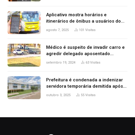
2025
Aplicativo mostra horários e
itinerários de ônibus a usuários do
transporte público de Palmas; confira
agosto 7, 2025
101
Visitas
Médico é suspeito de invadir carro e
agredir delegado aposentado
durante confusão no trânsito
setembro 19, 2024
63
Visitas
Prefeitura é condenada a indenizar
servidora temporária demitida após
nascimento da filha
outubro 3, 2025
55
Visitas