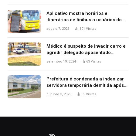
Aplicativo mostra horários e
itinerários de ônibus a usuários do
transporte público de Palmas; confira
agosto 7, 2025
101
Visitas
Médico é suspeito de invadir carro e
agredir delegado aposentado
durante confusão no trânsito
setembro 19, 2024
63
Visitas
Prefeitura é condenada a indenizar
servidora temporária demitida após
nascimento da filha
outubro 3, 2025
55
Visitas