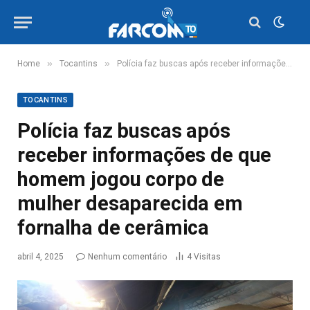
»
»
Home
Tocantins
Polícia faz buscas após receber informações de que homem jogou corpo de mulher desaparecida em fornalha de cerâmica
TOCANTINS
Polícia faz buscas após
receber informações de que
homem jogou corpo de
mulher desaparecida em
fornalha de cerâmica
abril 4, 2025
Nenhum comentário
4
Visitas