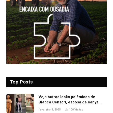
Top Posts
Veja outros looks polêmicos de
Bianca Censori, esposa de Kanye
West que apareceu nua no Grammy
fevereiro 4, 2025
108
Visitas
2025