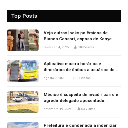
Top Posts
Veja outros looks polêmicos de
Bianca Censori, esposa de Kanye
West que apareceu nua no Grammy
fevereiro 4, 2025
108
Visitas
2025
Aplicativo mostra horários e
itinerários de ônibus a usuários do
transporte público de Palmas; confira
agosto 7, 2025
101
Visitas
Médico é suspeito de invadir carro e
agredir delegado aposentado
durante confusão no trânsito
setembro 19, 2024
63
Visitas
Prefeitura é condenada a indenizar