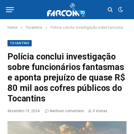
»
»
Home
Tocantins
Polícia conclui investigação sobre funcionários fantasmas e aponta prejuízo de quase R$ 80 mil aos cofres públicos do Tocantins
TOCANTINS
Polícia conclui investigação
sobre funcionários fantasmas
e aponta prejuízo de quase R$
80 mil aos cofres públicos do
Tocantins
dezembro 19, 2024
Nenhum comentário
0
Visitas