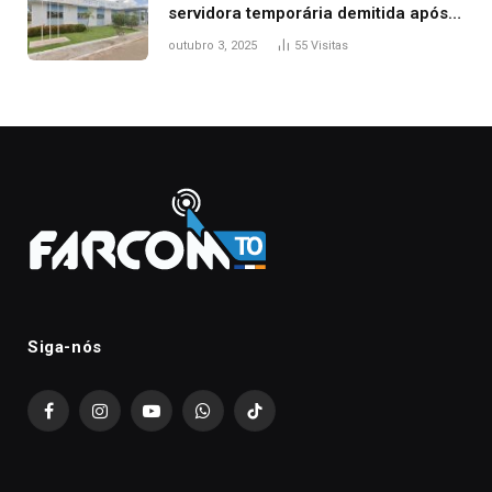
servidora temporária demitida após
nascimento da filha
outubro 3, 2025
55
Visitas
Siga-nós
Facebook
Instagram
YouTube
WhatsApp
TikTok