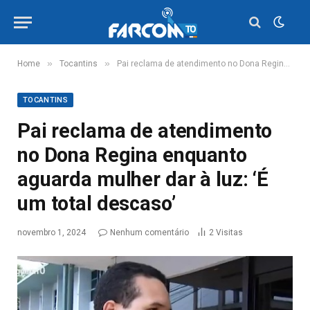
»
»
Home
Tocantins
Pai reclama de atendimento no Dona Regina enquanto aguarda mulher dar à luz: ‘É um total descaso’
TOCANTINS
Pai reclama de atendimento
no Dona Regina enquanto
aguarda mulher dar à luz: ‘É
um total descaso’
novembro 1, 2024
Nenhum comentário
2
Visitas