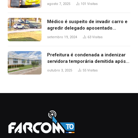
transporte público de Palmas; confira
agosto 7, 2025
101
Visitas
Médico é suspeito de invadir carro e
agredir delegado aposentado
durante confusão no trânsito
setembro 19, 2024
63
Visitas
Prefeitura é condenada a indenizar
servidora temporária demitida após
nascimento da filha
outubro 3, 2025
55
Visitas