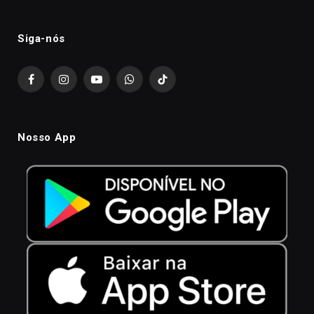
Siga-nós
Facebook
Instagram
YouTube
WhatsApp
TikTok
Nosso App