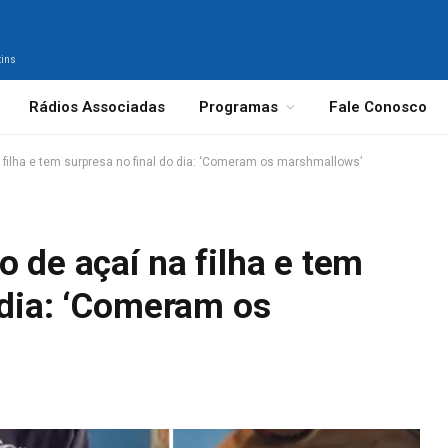
tins
Rádios Associadas
Programas
Fale Conosco
 filha e tem surpresa no final do dia: ‘Comeram os marshmallows’
o de açaí na filha e tem
 dia: ‘Comeram os