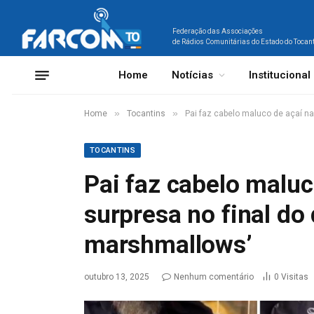
Federação das Associações
de Rádios Comunitárias do Estado do Tocan
Home
Notícias
Institucional
»
»
Home
Tocantins
Pai faz cabelo maluco de açaí na
TOCANTINS
Pai faz cabelo maluc
surpresa no final do
marshmallows’
outubro 13, 2025
Nenhum comentário
0
Visitas