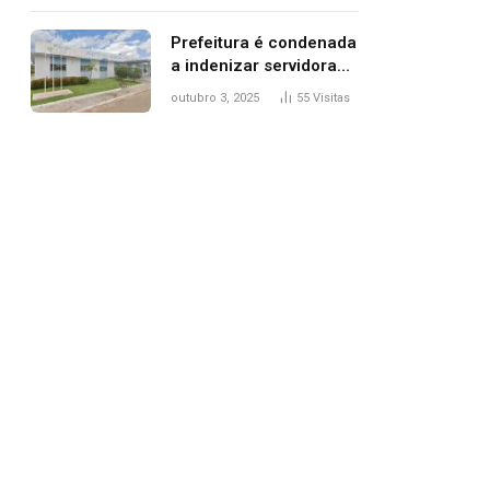
trânsito
Prefeitura é condenada
a indenizar servidora
temporária demitida
outubro 3, 2025
55
Visitas
após nascimento da
filha