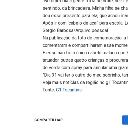
“No outro dia a gente foi lá de noite, né?
sentindo, da brincadeira. Minha filha se ch
deu esse presente para ela, que achou mar
Após ir com ‘cabelo de açaí’ para escola, 
Sérgio Barbosa/Arquivo pessoal
Na publicação da foto de comemoração, a f
comentaram e compartilharam esse moment
E esse não foi o único cabelo maluco que 
tatuador, outras quatro crianças o procura
de verde com spray para simular uma gram
“Dia 31 vai ter o outro do meu sobrinho, t
Veja mais notícias da região no g1 Tocanti
Fonte:
G1 Tocantins
COMPARTILHAR.