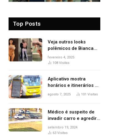
Top Posts
Veja outros looks
polêmicos de Bianca
Censori, esposa de
fevereiro 4, 2025
Kanye West que
108
Visitas
apareceu nua no
Grammy 2025
Aplicativo mostra
horários e itinerários de
ônibus a usuários do
agosto 7, 2025
101
Visitas
transporte público de
Palmas; confira
Médico é suspeito de
invadir carro e agredir
delegado aposentado
setembro 19, 2024
durante confusão no
63
Visitas