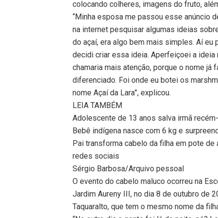
colocando colheres, imagens do fruto, al
“Minha esposa me passou esse anúncio de 
na internet pesquisar algumas ideias sob
do açaí, era algo bem mais simples. Aí eu 
decidi criar essa ideia. Aperfeiçoei a ideia
chamaria mais atenção, porque o nome já fa
diferenciado. Foi onde eu botei os marshma
nome Açaí da Lara”, explicou.
LEIA TAMBÉM
Adolescente de 13 anos salva irmã recém-n
Bebê indígena nasce com 6 kg e surpreende
Pai transforma cabelo da filha em pote de 
redes sociais
Sérgio Barbosa/Arquivo pessoal
O evento do cabelo maluco ocorreu na Esco
Jardim Aureny III, no dia 8 de outubro de 
Taquaralto, que tem o mesmo nome da filha