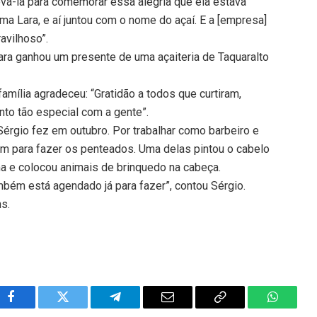
 Levá-la para comemorar essa alegria que ela estava
ama Lara, e aí juntou com o nome do açaí. E a [empresa]
avilhoso”.
Lara ganhou um presente de uma açaiteria de Taquaralto
amília agradeceu: “Gratidão a todos que curtiram,
o tão especial com a gente”.
Sérgio fez em outubro. Por trabalhar como barbeiro e
ram para fazer os penteados. Uma delas pintou o cabelo
a e colocou animais de brinquedo na cabeça.
ambém está agendado já para fazer”, contou Sérgio.
ns.
Facebook
Twitter
Telegram
Email
Copy
WhatsA