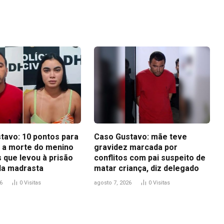
Link
tavo: 10 pontos para
Caso Gustavo: mãe teve
 a morte do menino
gravidez marcada por
 que levou à prisão
conflitos com pai suspeito de
 da madrasta
matar criança, diz delegado
6
0
Visitas
agosto 7, 2026
0
Visitas