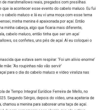
ém de marshmallows reais, pregados com presilhas.
que ia acontecer esse evento do cabelo maluco. Eu fui
re o cabelo maluco e lá eu vi uma moça com esse tema
pensei, minha menina é apaixonada por açaí. Então
 na minha cabeça, algo que ficaria mais diferente,
la, cabelo maluco, então tinha que ser um açaí
llows, os confetes, uns pés de açaí. Aí eu coloquei o
ascida que estava sem respirar: ‘Foi um alívio enorme’
 mãe: ‘As roupinhas não vão servir’
açaí para o dia do cabelo maluco e vídeo viraliza nas
la de Tempo Integral Eurídice Ferreira de Mello, no
2025. Segundo Sérgio, depois do vídeo, uma açaiteria de
, chamou a menina para saborear uma taça de açaí.