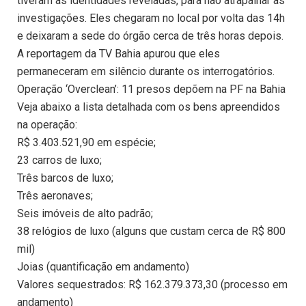
tiveram as identidades reveladas, para não atrapalhar as
investigações. Eles chegaram no local por volta das 14h
e deixaram a sede do órgão cerca de três horas depois.
A reportagem da TV Bahia apurou que eles
permaneceram em silêncio durante os interrogatórios.
Operação ‘Overclean’: 11 presos depõem na PF na Bahia
Veja abaixo a lista detalhada com os bens apreendidos
na operação:
R$ 3.403.521,90 em espécie;
23 carros de luxo;
Três barcos de luxo;
Três aeronaves;
Seis imóveis de alto padrão;
38 relógios de luxo (alguns que custam cerca de R$ 800
mil)
Joias (quantificação em andamento)
Valores sequestrados: R$ 162.379.373,30 (processo em
andamento)