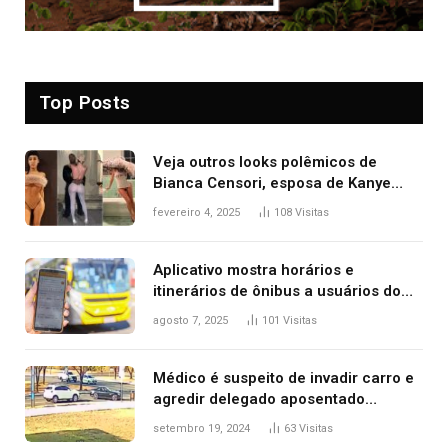
Top Posts
Veja outros looks polêmicos de
Bianca Censori, esposa de Kanye
West que apareceu nua no Grammy
fevereiro 4, 2025
108
Visitas
2025
Aplicativo mostra horários e
itinerários de ônibus a usuários do
transporte público de Palmas; confira
agosto 7, 2025
101
Visitas
Médico é suspeito de invadir carro e
agredir delegado aposentado
durante confusão no trânsito
setembro 19, 2024
63
Visitas