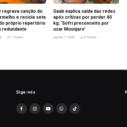
ey regrava canção do
Gaab explica saída das redes
rmelho e recicla sete
após críticas por perder 40
do próprio repertório
kg: ‘Sofri preconceito por
 redundante
usar Mounjaro’
6
1
Visitas
agosto 7, 2026
0
Visitas
Siga-nós
Facebook
Instagram
YouTube
WhatsApp
TikTok