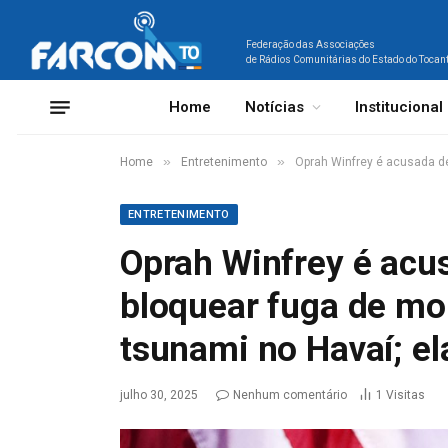
Federação das Associações
de Rádios Comunitárias do Estado do Tocan
Home
Notícias
Institucional
»
»
Home
Entretenimento
Oprah Winfrey é acusada de
ENTRETENIMENTO
Oprah Winfrey é acus
bloquear fuga de mo
tsunami no Havaí; el
julho 30, 2025
Nenhum comentário
1
Visitas