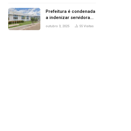
trânsito
Prefeitura é condenada
a indenizar servidora
temporária demitida
outubro 3, 2025
55
Visitas
após nascimento da
filha