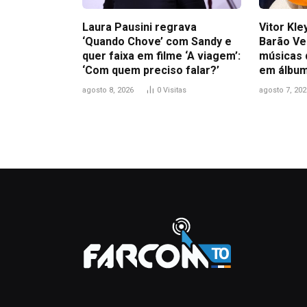
Laura Pausini regrava
Vitor Kl
‘Quando Chove’ com Sandy e
Barão Ve
quer faixa em filme ‘A viagem’:
músicas 
‘Com quem preciso falar?’
em álbum
agosto 8, 2026
0
Visitas
agosto 7, 202