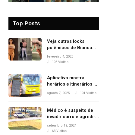
Top Posts
Veja outros looks
polêmicos de Bianca
Censori, esposa de
fevereiro 4, 2025
Kanye West que
108
Visitas
apareceu nua no
Grammy 2025
Aplicativo mostra
horários e itinerários de
ônibus a usuários do
agosto 7, 2025
101
Visitas
transporte público de
Palmas; confira
Médico é suspeito de
invadir carro e agredir
delegado aposentado
setembro 19, 2024
durante confusão no
63
Visitas