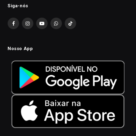
Siga-nós
Facebook
Instagram
YouTube
WhatsApp
TikTok
Nosso App