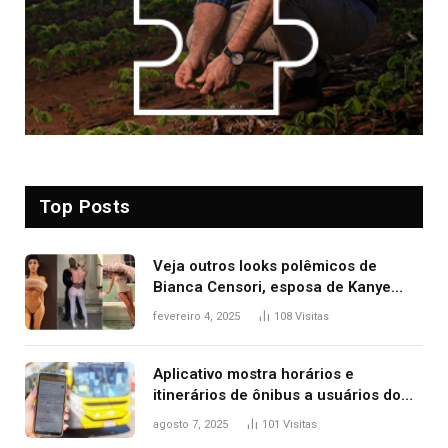
Top Posts
Veja outros looks polêmicos de
Bianca Censori, esposa de Kanye
West que apareceu nua no Grammy
fevereiro 4, 2025
108
Visitas
2025
Aplicativo mostra horários e
itinerários de ônibus a usuários do
transporte público de Palmas; confira
agosto 7, 2025
101
Visitas