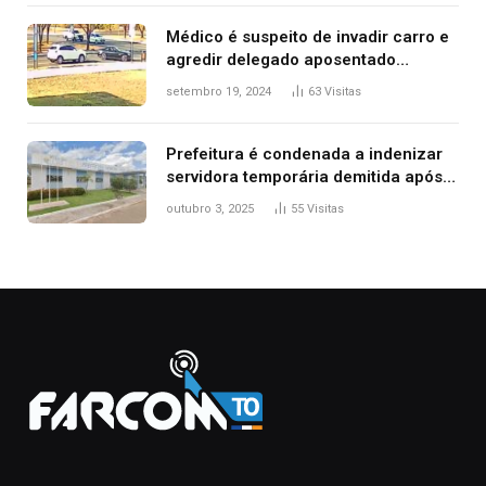
Médico é suspeito de invadir carro e
agredir delegado aposentado
durante confusão no trânsito
setembro 19, 2024
63
Visitas
Prefeitura é condenada a indenizar
servidora temporária demitida após
nascimento da filha
outubro 3, 2025
55
Visitas