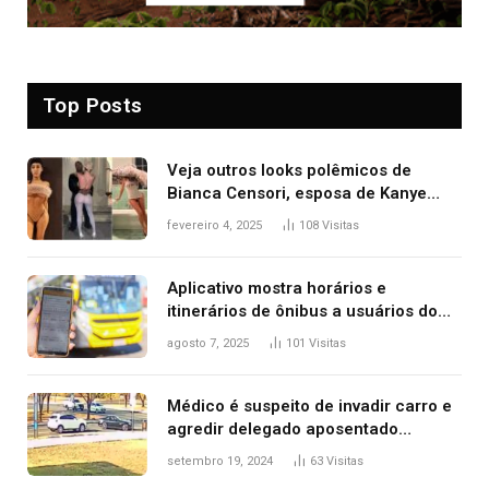
Top Posts
Veja outros looks polêmicos de
Bianca Censori, esposa de Kanye
West que apareceu nua no Grammy
fevereiro 4, 2025
108
Visitas
2025
Aplicativo mostra horários e
itinerários de ônibus a usuários do
transporte público de Palmas; confira
agosto 7, 2025
101
Visitas
Médico é suspeito de invadir carro e
agredir delegado aposentado
durante confusão no trânsito
setembro 19, 2024
63
Visitas