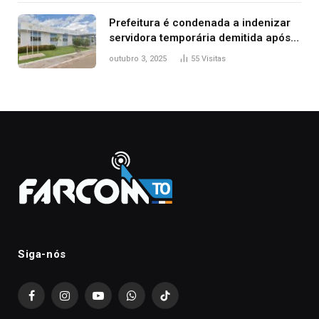
Prefeitura é condenada a indenizar
servidora temporária demitida após
nascimento da filha
outubro 3, 2025
55
Visitas
Siga-nós
Facebook
Instagram
YouTube
WhatsApp
TikTok