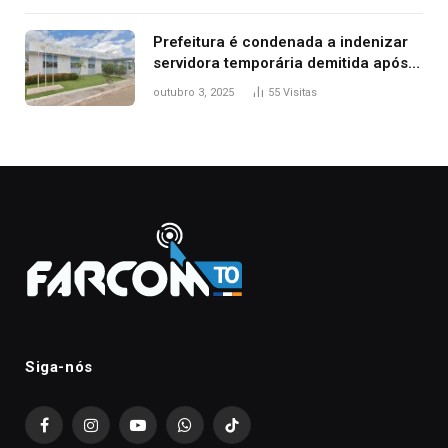
Prefeitura é condenada a indenizar
servidora temporária demitida após
nascimento da filha
outubro 3, 2025
55
Visitas
Siga-nós
Facebook
Instagram
YouTube
WhatsApp
TikTok