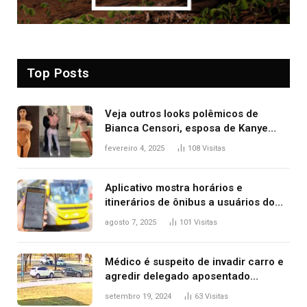
Top Posts
Veja outros looks polêmicos de
Bianca Censori, esposa de Kanye
West que apareceu nua no Grammy
fevereiro 4, 2025
108
Visitas
2025
Aplicativo mostra horários e
itinerários de ônibus a usuários do
transporte público de Palmas; confira
agosto 7, 2025
101
Visitas
Médico é suspeito de invadir carro e
agredir delegado aposentado
durante confusão no trânsito
setembro 19, 2024
63
Visitas